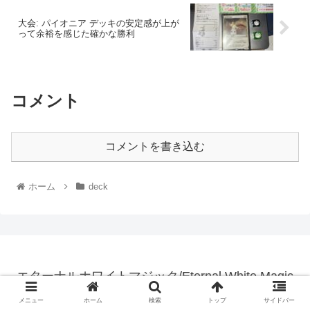
大会: パイオニア デッキの安定感が上が
って余裕を感じた確かな勝利
コメント
コメントを書き込む
ホーム
deck
エターナルホワイトマジック/Eternal White Magic
© 2010 エターナルホワイトマジック/Eternal White Magic.
メニュー
ホーム
検索
トップ
サイドバー