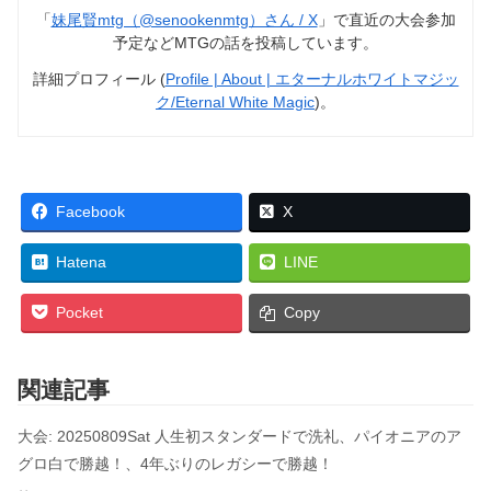
「
妹尾賢mtg（@senookenmtg）さん / X
」で直近の大会参加
予定などMTGの話を投稿しています。
詳細プロフィール (
Profile | About | エターナルホワイトマジッ
ク/Eternal White Magic
)。
Facebook
X
Hatena
LINE
Pocket
Copy
関連記事
大会: 20250809Sat 人生初スタンダードで洗礼、パイオニアのア
グロ白で勝越！、4年ぶりのレガシーで勝越！