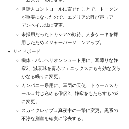
ームスカールに変更。
世話人コントロールに寄せたことで、トークン
が重要になったので、エメリアの呼び声→アー
デンベイル城に変更。
未採用だったトカシアの歓待、人参ケーキを採
用したためメジャーバージョンアップ。
サイドボード
機体・パルヘリオンシュート用に、耳障りな静
寂2、減衰球を青赤フェニックスにも有効な安ら
かなる眠りに変更。
カンパニー系用に、軍団の天使、ドゥームスカ
ール→封じ込める僧侶2、静寂をもたらすもの2
に変更。
スカイクレイブ→真夜中の一撃に変更。黒系の
不浄な別室を確実に除去する。