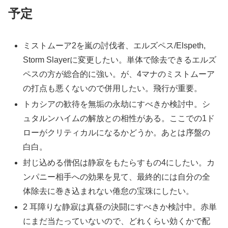
予定
ミストムーア2を嵐の討伐者、エルズペス/Elspeth,
Storm Slayerに変更したい。単体で除去できるエルズ
ペスの方が総合的に強い。が、4マナのミストムーア
の打点も悪くないので併用したい。飛行が重要。
トカシアの歓待を無垢の永劫にすべきか検討中。シ
ュタルンハイムの解放との相性がある。ここでの1ド
ローがクリティカルになるかどうか。あとは序盤の
白白。
封じ込める僧侶は静寂をもたらすもの4にしたい。カ
ンパニー相手への効果を見て、最終的には自分の全
体除去に巻き込まれない倦怠の宝珠にしたい。
2 耳障りな静寂は真昼の決闘にすべきか検討中。赤単
にまだ当たっていないので、どれくらい効くかで配