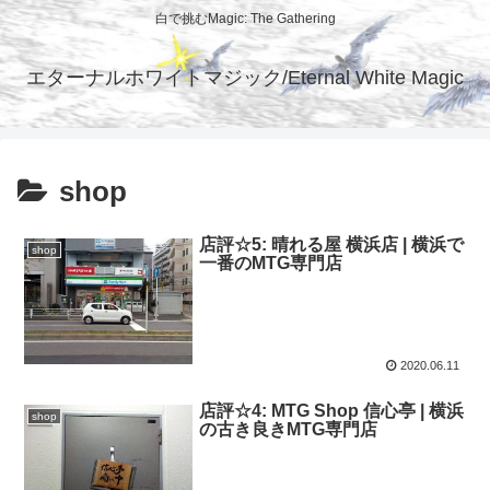
白で挑むMagic: The Gathering
エターナルホワイトマジック/Eternal White Magic
shop
店評☆5: 晴れる屋 横浜店 | 横浜で
shop
一番のMTG専門店
2020.06.11
店評☆4: MTG Shop 信心亭 | 横浜
shop
の古き良きMTG専門店