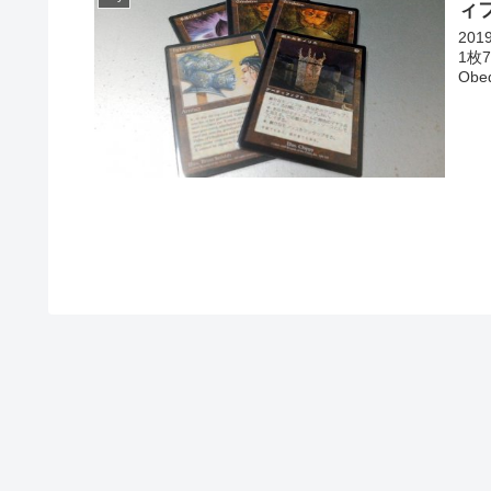
ィ
20
1枚7
Obe