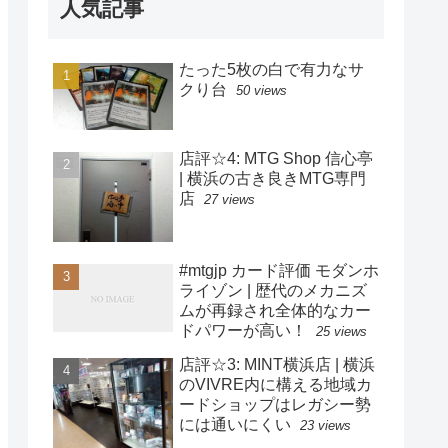
人気記事
たった5枚の白で有力なサ
クり台
50 views
店評☆4: MTG Shop 信心亭
| 横浜の古き良きMTG専門
店
27 views
#mtgjp カード評価 モダンホ
ライゾン | 歴代のメカニズ
ムが再録され全体的なカー
ドパワーが高い！
25 views
店評☆3: MINT横浜店 | 横浜
のVIVRE内に構える地域カ
ードショップはレガシー勢
には通いにくい
23 views