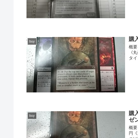
購
buy
概要 
《丸砥
タイ
購
buy
ゼ
概要 
円《