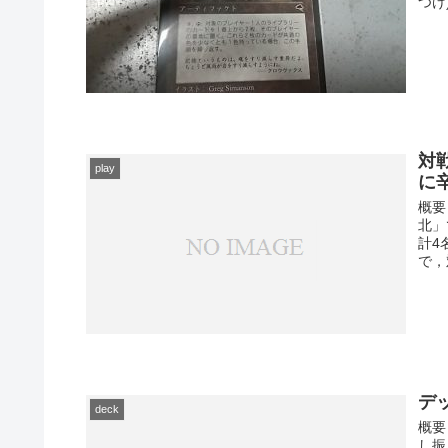
つけ)
対
play
に
概要
北」
計4
で，対
デッ
deck
概要
し振