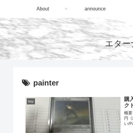
About
announce
エターナ
painter
購
buy
ク
概要 
円《絵
い/Pa