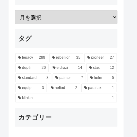
タグ
legacy
289
rebellion
35
pioneer
27
depth
26
eldrazi
14
stax
12
standard
8
painter
7
helm
5
equip
3
heliod
2
parallax
1
kithkin
1
カテゴリー