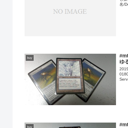
名/D
#m
buy
ゆ
20
018
Ser
#m
buy