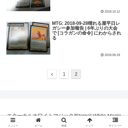
2018.10.12
MTG: 2018-09-28晴れる屋平日レ
tournament
ガシー参加報告 | 6年ぶりの大会
で [コラガンの命令] にわからされ
る
2018.09.29
1
2
エターナルホワイトマジック/Eternal White Magic
© 2010 エターナルホワイトマジック/Eternal White Magic.
メニュー
ホーム
検索
トップ
サイドバー