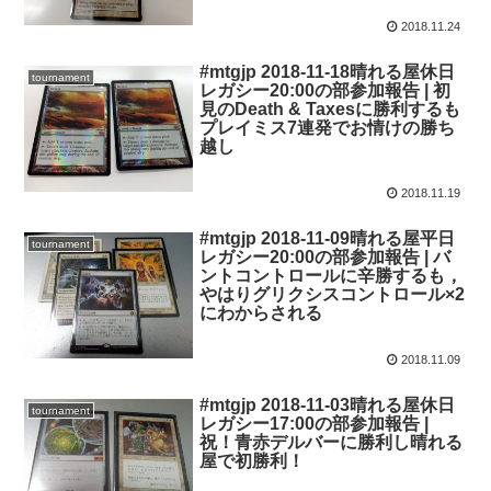
2018.11.24
#mtgjp 2018-11-18晴れる屋休日
tournament
レガシー20:00の部参加報告 | 初
見のDeath & Taxesに勝利するも
プレイミス7連発でお情けの勝ち
越し
2018.11.19
#mtgjp 2018-11-09晴れる屋平日
tournament
レガシー20:00の部参加報告 | バ
ントコントロールに辛勝するも，
やはりグリクシスコントロール×2
にわからされる
2018.11.09
#mtgjp 2018-11-03晴れる屋休日
tournament
レガシー17:00の部参加報告 |
祝！青赤デルバーに勝利し晴れる
屋で初勝利！