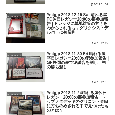
2019.01.04
#mtgjp 2018-12-15 Sat 晴れる屋
tournament
TC休日レガシー20:00の部参加報
告 | ドレッジに墓地対策の甘さを
わからされるも，グリクシス・デ
ルバーに初勝利
2018.12.15
#mtgjp 2018-11-30 Fri 晴れる屋
tournament
平日レガシー20:00の部参加報告 |
GP静岡の裏で泥試合を制し，初
の勝ち越し
2018.12.01
#mtgjp 2018-11-24晴れる屋休日
tournament
レガシー20:00の部参加報告 | ト
ップメタデッキのグリコン・奇跡
に打ちのめされる中で見つけたも
のとは？