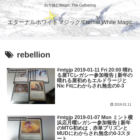
白で挑むMagic: The Gathering
エターナルホワイトマジック/Eternal White Magic
rebellion
#mtgjp 2019-01-11 Fri 20:00 晴れ
tournament
る屋TCレガシー参加報告 | 新年の
晴れる屋初めもエルドラージと
Nic Fitにわからされ無念の0-3
2019.01.11
#mtgjp 2019-01-07 Mon ミント横
tournament
浜店月曜レガシー参加報告 | 新年
のMTG初めは，赤単プリズンと
MUDにわからされ無念の0-3スタ
ート