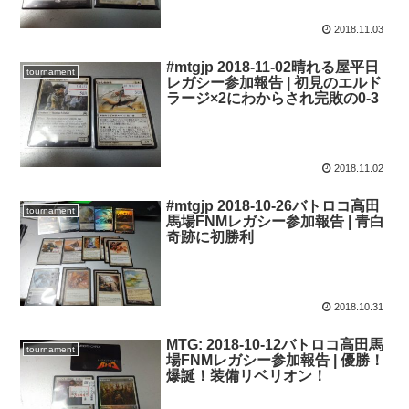
2018.11.03
#mtgjp 2018-11-02晴れる屋平日
tournament
レガシー参加報告 | 初見のエルド
ラージ×2にわからされ完敗の0-3
2018.11.02
#mtgjp 2018-10-26バトロコ高田
tournament
馬場FNMレガシー参加報告 | 青白
奇跡に初勝利
2018.10.31
MTG: 2018-10-12バトロコ高田馬
tournament
場FNMレガシー参加報告 | 優勝！
爆誕！装備リベリオン！