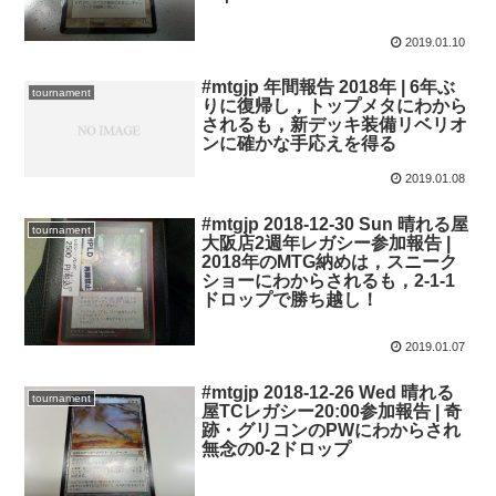
2019.01.10
#mtgjp 年間報告 2018年 | 6年ぶ
tournament
りに復帰し，トップメタにわから
されるも，新デッキ装備リベリオ
ンに確かな手応えを得る
2019.01.08
#mtgjp 2018-12-30 Sun 晴れる屋
tournament
大阪店2週年レガシー参加報告 |
2018年のMTG納めは，スニーク
ショーにわからされるも，2-1-1
ドロップで勝ち越し！
2019.01.07
#mtgjp 2018-12-26 Wed 晴れる
tournament
屋TCレガシー20:00参加報告 | 奇
跡・グリコンのPWにわからされ
無念の0-2ドロップ