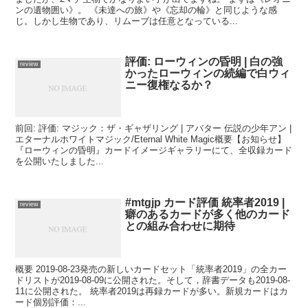
ンの遺物囲い》。 《未達への旅》や《忘却の輪》と同じような感
じ。しかし生物であり、リムーブは任意となっている...
評価: ローウィンの昏明 | 白の強
review
かったローウィンの続編で白ウィ
ニー復権なるか？
前回: 評価: マジック：ザ・ギャザリング | アバター 伝説の少年アン |
エターナルホワイトマジック/Eternal White Magic概要【お知らせ】
『ローウィンの昏明』カードイメージギャラリーにて、全収録カード
を公開いたしました...
#mtgjp カード評価 統率者2019 |
review
癖のあるカードが多く他のカード
との組み合わせに期待
概要 2019-08-23発売の新しいカードセット「統率者2019」の全カー
ドリストが2019-08-09に公開された。そして，辞書データも2019-08-
11に公開された。 統率者2019は再録カードが多い。新規カードはカ
ード個別評価：...