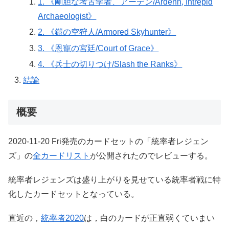
1. 《剛胆な考古学者、アーデン/Ardenn, Intrepid
Archaeologist》
2. 《鎧の空狩人/Armored Skyhunter》
3. 《恩寵の宮廷/Court of Grace》
4. 《兵士の切りつけ/Slash the Ranks》
結論
概要
2020-11-20 Fri発売のカードセットの「統率者レジェン
ズ」の
全カードリスト
が公開されたのでレビューする。
統率者レジェンズは盛り上がりを見せている統率者戦に特
化したカードセットとなっている。
直近の，
統率者2020
は，白のカードが正直弱くていまい