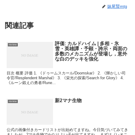
妹尾賢mtg
関連記事
評価: カルドハイム | 多相・氷
review
雪・英雄譚・予顕・誇示・両面の
多数のメカニズムが登場し，意外
な白のデッキを強化
目次 概要 評価 1. 《ドゥームスカール/Doomskar》 2. 《輝かしい司
令官/Resplendent Marshal》 3. 《栄光の探索/Search for Glory》 4.
《ルーン鍛えの勇者/Rune...
新2マナ生物
review
公式の画像付きカードリストが出始めてますね。今日気づいてみてき
ましたが、2マナ生物でかなりよい子が出てますね。 まずは《レオニ