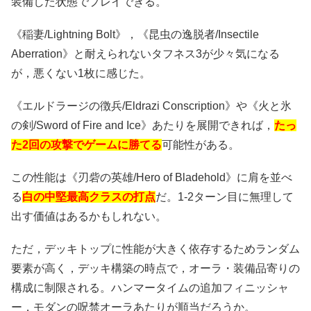
装備した状態でプレイできる。
《稲妻/Lightning Bolt》，《昆虫の逸脱者/Insectile
Aberration》と耐えられないタフネス3が少々気になる
が，悪くない1枚に感じた。
《エルドラージの徴兵/Eldrazi Conscription》や《火と氷
の剣/Sword of Fire and Ice》あたりを展開できれば，
たっ
た2回の攻撃でゲームに勝てる
可能性がある。
この性能は《刃砦の英雄/Hero of Bladehold》に肩を並べ
る
白の中堅最高クラスの打点
だ。1-2ターン目に無理して
出す価値はあるかもしれない。
ただ，デッキトップに性能が大きく依存するためランダム
要素が高く，デッキ構築の時点で，オーラ・装備品寄りの
構成に制限される。ハンマータイムの追加フィニッシャ
ー，モダンの呪禁オーラあたりが順当だろうか。