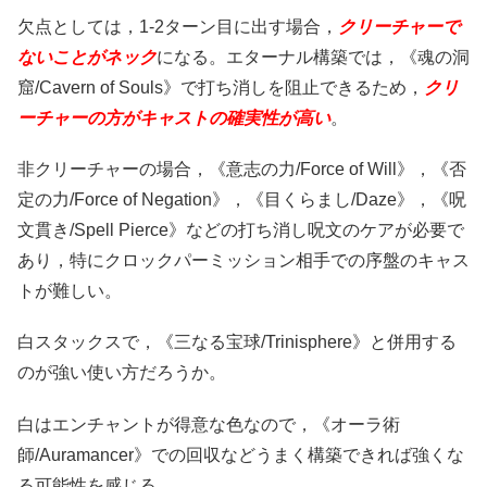
欠点としては，1-2ターン目に出す場合，
クリーチャーで
ないことがネック
になる。エターナル構築では，《魂の洞
窟/Cavern of Souls》で打ち消しを阻止できるため，
クリ
ーチャーの方がキャストの確実性が高い
。
非クリーチャーの場合，《意志の力/Force of Will》，《否
定の力/Force of Negation》，《目くらまし/Daze》，《呪
文貫き/Spell Pierce》などの打ち消し呪文のケアが必要で
あり，特にクロックパーミッション相手での序盤のキャス
トが難しい。
白スタックスで，《三なる宝球/Trinisphere》と併用する
のが強い使い方だろうか。
白はエンチャントが得意な色なので，《オーラ術
師/Auramancer》での回収などうまく構築できれば強くな
る可能性を感じる。