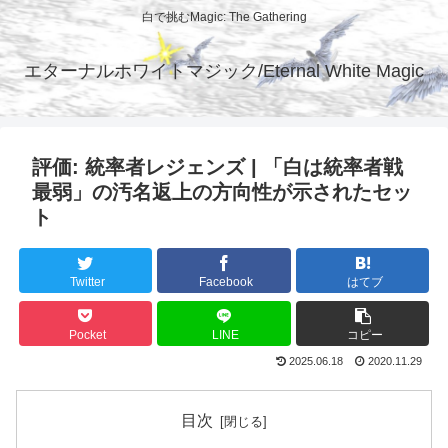
白で挑むMagic: The Gathering
エターナルホワイトマジック/Eternal White Magic
評価: 統率者レジェンズ | 「白は統率者戦
最弱」の汚名返上の方向性が示されたセッ
ト
Twitter
Facebook
はてブ
Pocket
LINE
コピー
2025.06.18
2020.11.29
目次