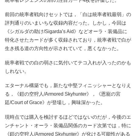
統率者レジェンズの白の注目カード4枚を評価した。
前回の統率者戦向けセットでは，「白は統率者戦最弱」の
評判通りのいまいちな収録内容だった。しかし，今回は
《シガルダの助け/Sigarda’s Aid》などオーラ・装備品に
特化させたカードが多く収録されており，統率者戦で白が
生き残る道の方向性が示されていて，悪くなかった。
統率者戦での白の弱さに気付いてテコ入れが入ったのかも
しれない。
エターナル構築でも，新たな中堅フィニッシャーとなりえ
る，《鎧の空狩人/Armored Skyhunter》，《恩寵の宮
廷/Court of Grace》が登場し，興味深かった。
現時点では購入を検討するほどではないのだが，今後のエ
ンチャント・オーラ・装備品関係のカード次第では，特に
《鎧の空狩人/Armored Skyhunter》が化ける可能性がある