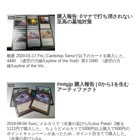
購入報告: 0マナで打ち消されない
buy
至高の墓地対策
概要 2020-01-17 FriにCardshop Serraで以下のカードを購入した。
4440: 《虚空の力線/Leyline of the Void》英3 1580: 《虚空の力
線/Leyline of the Voi...
#mtgjp 購入報告 | 0から1を生む
buy
アーティファクト
2019-08-04 Sunにメルカリで《水蓮の花びら/Lotus Petal》2枚を
1111円で購入した。 ちょうどメルカリで1000円以上購入で500円の
ポイントキャンペーンがあったため，ポイント目当てで購入した。
《水蓮の花びら/Lo...