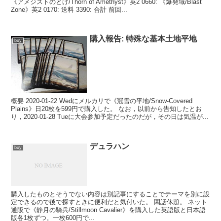
《アメジストのとげ/Thorn of Amethyst》英2 0660: 《爆発域/Blast
Zone》英2 0170: 送料 3390: 合計 前回...
購入報告: 特殊な基本土地平地
buy
概要 2020-01-22 Wedにメルカリで《冠雪の平地/Snow-Covered
Plains》日20枚を599円で購入した。 なお，以前から告知したとお
り，2020-01-28 Tueに大会参加予定だったのだが，その日は気温が...
デュラハン
buy
購入したものとそうでない内容は別記事にすることでテーマを別に設
定できるので後で探すときに便利だと気付いた。 閑話休題。 ネット
通販で《静月の騎兵/Stillmoon Cavalier》を購入した英語版と日本語
版各1枚ずつ。一枚600円で...