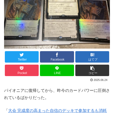
Twitter
Facebook
はてブ
Pocket
LINE
コピー
2025.06.24
パイオニアに復帰してから、昨今のカードパワーに圧倒さ
れているばかりだった。
「
大会 完成度の高まった自信のデッキで参加するも消耗