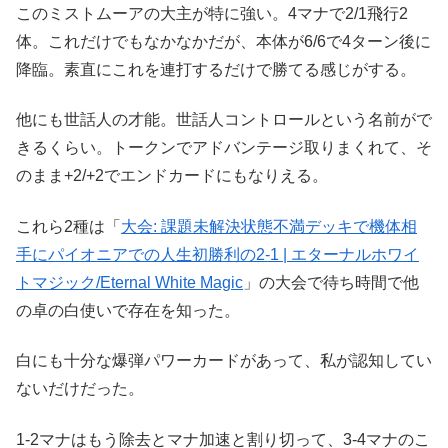
このミストムーアの大主が特に強い。4マナで2/1飛行2
体。これだけでもなかなかだが、本体が6/6で4ターン後に
降臨。素直にこれを連打するだけで勝てる感じがする。
他にも世話人の才能。世話人コントロールという名前がで
きるくらい。トークンでアドバンテージ取りまくれて、そ
のまま+2/+2でエンドカードにもなりえる。
これら2種は「
大会: 課題未解決状態不満デッキで機体相
手にパイオニアでの人生初勝利の2-1 | エターナルホワイ
トマジック/Eternal White Magic
」の大会で待ち時間で他
の卓の白使いで存在を知った。
白にも十分な爆弾パワーカードがあって、私が認知してい
ないだけだった。
1-2マナはもう除去とマナ加速と割り切って、3-4マナのこ