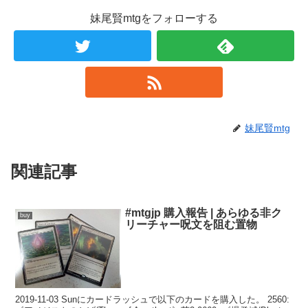
妹尾賢mtgをフォローする
妹尾賢mtg
関連記事
#mtgjp 購入報告 | あらゆる非ク
buy
リーチャー呪文を阻む置物
2019-11-03 Sunにカードラッシュで以下のカードを購入した。 2560: