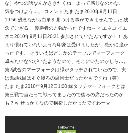
な）やつの話なんかききたくねーよって感じなのかな。
気をつけよう…。 コメント たま たま2010年9月11日
19:56 残念ながら白単を見つける事ができませんでした 残
念でござる。 優勝者の方強かったですね～ イエネコ イエ
ネコ2010年9月11日20:21 参加されていたんですか！！ あ
まり慣れていないような印象は受けましたが、確かに強か
ったです。 そういえばどこかのテーブルでマーフォーク
卓みたいなのがいたようなので、そこにいたのかしら…。
第2試合のマーフォークは緑がタッチされていたので、実
は3回戦目はすぐ後ろの席同士だったかもですね（笑）。
たま たま2010年9月12日1:00 緑タッチマーフォークとは
第三戦で当たって戦ってましたので後ろの席だったのか
も？ｗ せっかくなので挨拶したかったですわーｗ
Follow me!