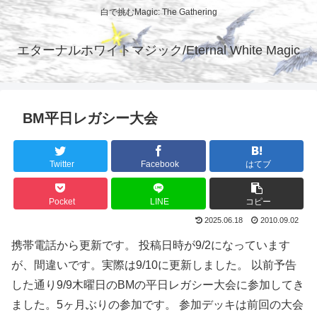
白で挑むMagic: The Gathering
エターナルホワイトマジック/Eternal White Magic
BM平日レガシー大会
Twitter
Facebook
はてブ
Pocket
LINE
コピー
2025.06.18
2010.09.02
携帯電話から更新です。 投稿日時が9/2になっています
が、間違いです。実際は9/10に更新しました。 以前予告
した通り9/9木曜日のBMの平日レガシー大会に参加してき
ました。5ヶ月ぶりの参加です。 参加デッキは前回の大会