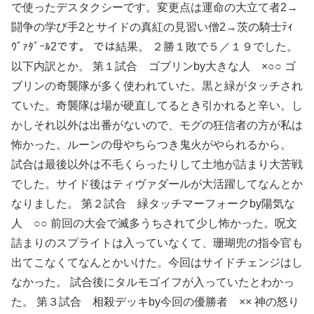
で使ったデスタクシーです。変更点は運命の大立て者2→
闘争の学び手2とサイドの真紅の見習い僧2→茨の騎士ﾃｨ
ｳﾞｧﾀﾞｰﾙ2です。 では結果。 ２勝１敗で５／１９でした。
以下内訳とか。 第１試合 ゴブリンby大きな人 ×○○ ゴ
ブリンの奇襲隊が多く使われていた。黒と緑がタッチされ
ていた。奇襲隊は場が硬直してるとき引かれると辛い。し
かしそれ以外は出番がないので、モグの狂信者の方が私は
怖かった。ルーンの母やちらつき鬼火がやられるから。
試合は最後以外は不毛くらったりして土地が詰まり大苦戦
でした。サイド後はティヴァダールが大活躍してなんとか
なりました。 第２試合 緑タッチマーフォークby陽気な
人 ○○ 前回の大会で滅多うちされて少し怖かった。呪文
詰まりのスプライトは入っていなくて、珊瑚兜の指令官も
出てこなくてなんとかいけた。今回はサイドチェンジはし
なかった。 試合後にタルモゴイフが入っていたとわかっ
た。 第３試合 相殺デッキby今回の優勝者 ×× 神の怒り