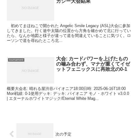
ガシー大会結果
初めてまほねこで開かれた Angelic Smile Legacy (ASL)大会に参加
してきました。行く途中太陽の位置から方角を確かめて北に行ってい
たら、なんか地図と様子が違って道を間違えていることに気づく。ロ
ーソンで道を尋ねたところ北...
大会: カードパワーを上げたもの
tournament
の噛み合わず、マナが重くてイゼ
ットフェニックスに再敗北の0-1
概要大会名: 晴れる屋渋谷パイオニア18:00日時: 2025-06-16T18:00
Mon戦績: 0-1使用デッキ: デッキ: パイオニア モノ・ホワイト v3.0.0
| エターナルホワイトマジック/Eternal White Mag...
次の予定