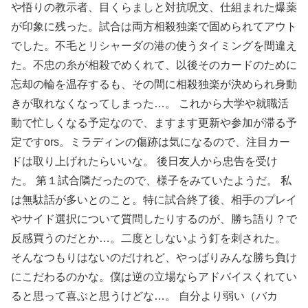
や悟りの教示者、目くらましと対抗呪文、仕組まれた爆薬
が印象に残った。試合は両方相殺独楽で固められてアウト
でした。不毛とリシャーダの港の使うタイミングを間違え
た。不忠の糸が相殺でめくれて、以後そのカードのために
忘却の輪を温存するも、その間に相殺独楽が決められ身動
きが取れなくなってしまった…。 これから大学や就職活
動で忙しくなる予定なので、ますます更新や参加が滞る予
定ですors。ミラディンの傷跡は気になるので、注目カー
ドは取り上げれたらいいな。 後日友人から忠告を受け
た。 第１試合隣だったので、様子をみていたようだ。 私
は無駄話が多いとのこと。特に試合終了後、相手のプレイ
やサイド選択について質問したりするのが、勝ち語り？で
反感買うのだとか…。二度としないよう釘を刺された。
そんなつもりはないのだけれど、やっばりみんな勝ち負け
にこだわるのかな。僕は逆の立場ならアドバイスくれてい
ると思って喜ぶと思うけどな…。 自分より弱い（バカ