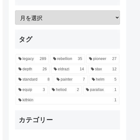
タグ
legacy
289
rebellion
35
pioneer
27
depth
26
eldrazi
14
stax
12
standard
8
painter
7
helm
5
equip
3
heliod
2
parallax
1
kithkin
1
カテゴリー