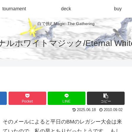
tournament
deck
buy
白で挑むMagic: The Gathering
ルホワイトマジック/Eternal White 
Pocket
LINE
コピー
2025.06.18
2010.09.02
 そのメールによると平日のBMのレガシー大会は来
していたので、私の早とちりだったようです。 もし