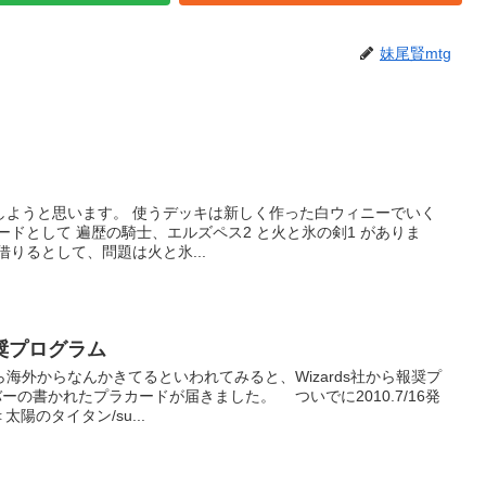
妹尾賢mtg
しようと思います。 使うデッキは新しく作った白ウィニーでいく
ードとして 遍歴の騎士、エルズペス2 と火と氷の剣1 がありま
借りるとして、問題は火と氷...
奨プログラム
外からなんかきてるといわれてみると、Wizards社から報奨プ
ーの書かれたプラカードが届きました。 ついでに2010.7/16発
陽のタイタン/su...