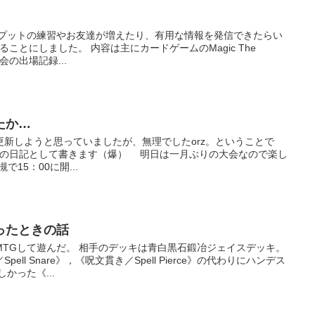
トプットの練習やお友達が増えたり、有用な情報を発信できたらい
始めることにしました。 内容は主にカードゲームのMagic The
大会の出場記録...
たか…
新しようと思っていましたが、無理でしたorz。ということで
って昨日の日記として書きます（爆） 明日は一月ぶりの大会なので楽し
槻で15：00に開...
ったときの話
MTGして遊んだ。 相手のデッキは青白黒石鍛冶ジェイスデッキ。
ll Snare》，《呪文貫き／Spell Pierce》の代わりにハンデス
かった《...