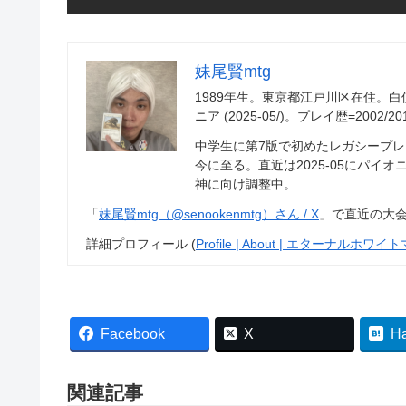
妹尾賢mtg
1989年生。東京都江戸川区在住。
ニア (2025-05/)。プレイ歴=2002/2011-
中学生に第7版で初めたレガシープ
今に至る。直近は2025-05にパイオニ
神に向け調整中。
「
妹尾賢mtg（@senookenmtg）さん / X
」で直近の大会
詳細プロフィール (
Profile | About | エターナルホワイトマ
Facebook
X
H
関連記事