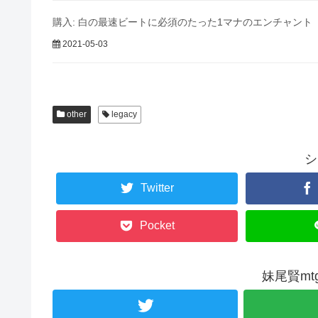
購入: 白の最速ビートに必須のたった1マナのエンチャント
2021-05-03
other
legacy
シ
Twitter
Pocket
妹尾賢m