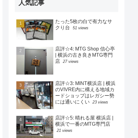
人気記事
たった5枚の白で有力なサ
クり台
51 views
店評☆4: MTG Shop 信心亭
| 横浜の古き良きMTG専門
店
27 views
店評☆3: MINT横浜店 | 横浜
のVIVRE内に構える地域カ
ードショップはレガシー勢
には通いにくい
23 views
店評☆5: 晴れる屋 横浜店 |
横浜で一番のMTG専門店
21 views