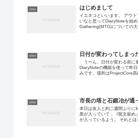
はじめまして
other
イエネコといいます。 アウ
いなと思ってDiaryNoteを
Gathering(MTG)についての
日付が変わってしまっ
other
うーん、日付が変わる前に更
DiaryNoteの機能を使
みです。場所はProjectCore高
市長の塔と石鍛冶が通
other
本日は友人と約二週間ぶりに
黒が入っていて，《呪文嵌め／Spe
が入っているよう。 それとほし