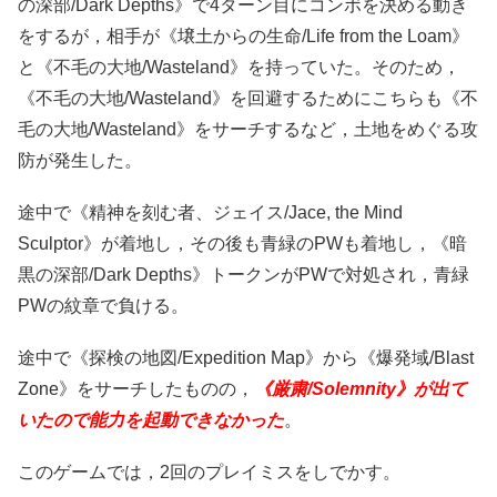
の深部/Dark Depths》で4ターン目にコンボを決める動き
をするが，相手が《壌土からの生命/Life from the Loam》
と《不毛の大地/Wasteland》を持っていた。そのため，
《不毛の大地/Wasteland》を回避するためにこちらも《不
毛の大地/Wasteland》をサーチするなど，土地をめぐる攻
防が発生した。
途中で《精神を刻む者、ジェイス/Jace, the Mind
Sculptor》が着地し，その後も青緑のPWも着地し，《暗
黒の深部/Dark Depths》トークンがPWで対処され，青緑
PWの紋章で負ける。
途中で《探検の地図/Expedition Map》から《爆発域/Blast
Zone》をサーチしたものの，
《厳粛/Solemnity》が出て
いたので能力を起動できなかった
。
このゲームでは，2回のプレイミスをしでかす。