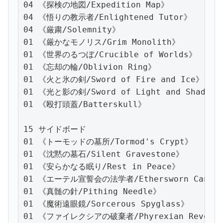
04 《探検の地図/Expedition Map》

04 《悟りの教示者/Enlightened Tutor》

04 《厳粛/Solemnity》

01 《厳かなモノリス/Grim Monolith》

01 《世界のるつぼ/Crucible of Worlds》

01 《忘却の輪/Oblivion Ring》

01 《火と氷の剣/Sword of Fire and Ice》

01 《光と影の剣/Sword of Light and Shadow》
01 《殴打頭蓋/Batterskull》

15 サイドボード

01 《トーモッドの墓所/Tormod's Crypt》

01 《沈黙の墓石/Silent Gravestone》

01 《安らかなる眠り/Rest in Peace》

01 《エーテル宣誓会の法学者/Ethersworn Canoni
01 《真髄の針/Pithing Needle》

01 《魔術遠眼鏡/Sorcerous Spyglass》

01 《ファイレクシアの破棄者/Phyrexian Revoker