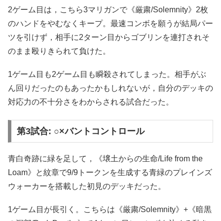
2ゲーム目は，こちら3マリガンで《厳粛/Solemnity》2枚
のハンドをやむなくキープ。最速コンボを願うが結局パー
ツを引けず，相手に2ターン目からゴブリンを連打されそ
のまま殴りきられて負けた。
1ゲーム目も2ゲーム目も瞬殺されてしまった。相手がぶ
ん回りだったのもあったかもしれないが，自分のデッキの
対応力の不十分さをわからされる試合だった。
第3試合: ○×バントコントロール
青白奇跡に緑を足して，《壌土からの生命/Life from the
Loam》と紋章で9/9トークンを生成する青緑のプレインズ
ウォーカーを搭載した初見のデッキだった。
1ゲーム目が長引く。こちらは《厳粛/Solemnity》+《暗黒