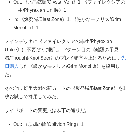
Out: 《水晶鉱脈/Crystal Vein》1, 《ファイレクシアの
非生/Phyrexian Unlife》1
In: 《爆発域/Blast Zone》1, 《厳かなモノリス/Grim
Monolith》1
メインデッキに《ファイレクシアの非生/Phyrexian
Unlife》は不要だと判断し，2ターン目の《難題の予見
者/Thought-Knot Seer》のプレイ確率を上げるために，
先
日購入
した《厳かなモノリス/Grim Monolith》を採用し
た。
その他，灯争大戦の新カードの《爆発域/Blast Zone》を1
枚お試しで採用してみた。
サイドボードの変更点は以下の通りだ。
Out: 《忘却の輪/Oblivion Ring》1