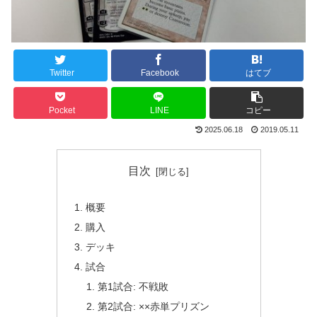
Twitter
Facebook
はてブ
Pocket
LINE
コピー
2025.06.18
2019.05.11
目次
概要
購入
デッキ
試合
第1試合: 不戦敗
第2試合: ××赤単プリズン