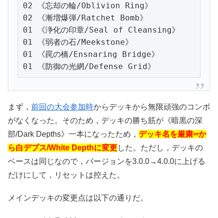
02 《忘却の輪/Oblivion Ring》

02 《漸増爆弾/Ratchet Bomb》

01 《浄化の印章/Seal of Cleansing》

01 《弱者の石/Meekstone》

01 《罠の橋/Ensnaring Bridge》

01 《防御の光網/Defense Grid》
まず，
前回の大会参加時
からデッキから無限頑強のコンボ
がなくなった。そのため，デッキの勝ち筋が《暗黒の深
部/Dark Depths》一本になったため，
デッキ名を厳粛∞か
ら白デプス/White Depthに変更
した。ただし，デッキの
ベースは同じなので，バージョンを3.0.0→4.0.0に上げる
だけにして，リセットは控えた。
メインデッキの変更点は以下の通りだ。