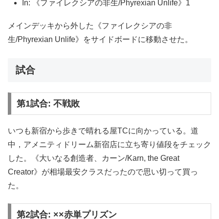
In: 《ファイレクシアの非生/Phyrexian Unlife》1
メインデッキから外した《ファイレクシアの非
生/Phyrexian Unlife》をサイドボードに移動させた。
試合
第1試合: 不戦敗
いつも新宿から歩きで晴れる屋TCに向かっている。道
中，アメニティドリーム新宿店に立ち寄り値段をチェック
した。《大いなる創造者、カーン/Karn, the Great
Creator》が相場最安クラスだったので思い切って買っ
た。
第2試合: ××赤単プリズン