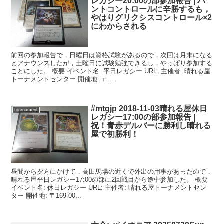
レガシー20:00の部参加報告 | バ
ントコントロールに辛勝するも，
やはりグリクシスコントロール×2
にわからされる
前回の参加報告で，日曜日は資格試験があるので，次回は月末になる
とアナウンスしたが，土曜日に試験勉強できるし，やっぱり参加する
ことにした。 概要 イベント名: 平日レガシー URL: 主催者: 晴れる屋
トーナメントセンター 開催地: 〒...
#mtgjp 2018-11-03晴れる屋休日
tournament
レガシー17:00の部参加報告 |
祝！青赤デルバーに勝利し晴れる
屋で初勝利！
昼間から夕方にかけて，高田馬場の近くで外出の用事があったので，
晴れる屋平日レガシー17:00の部に2回戦目から途中参加した。 概要
イベント名: 休日レガシー URL: 主催者: 晴れる屋トーナメントセン
ター 開催地: 〒169-00...