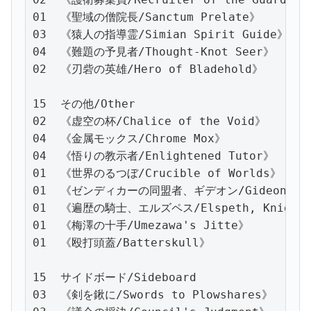
01  《聖域の僧院長/Sanctum Prelate》

03  《猿人の指導霊/Simian Spirit Guide》

04  《難題の予見者/Thought-Knot Seer》

02  《刃砦の英雄/Hero of Bladehold》

15  その他/Other

02  《虚空の杯/Chalice of the Void》

04  《金属モックス/Chrome Mox》

04  《悟りの教示者/Enlightened Tutor》

01  《世界のるつぼ/Crucible of Worlds》

01  《ゼンディカーの同盟者、ギデオン/Gideon, Ally
01  《遍歴の騎士、エルズペス/Elspeth, Knight-E
01  《梅澤の十手/Umezawa's Jitte》

01  《殴打頭蓋/Batterskull》

15  サイドボード/Sideboard

03  《剣を鍬に/Swords to Plowshares》
