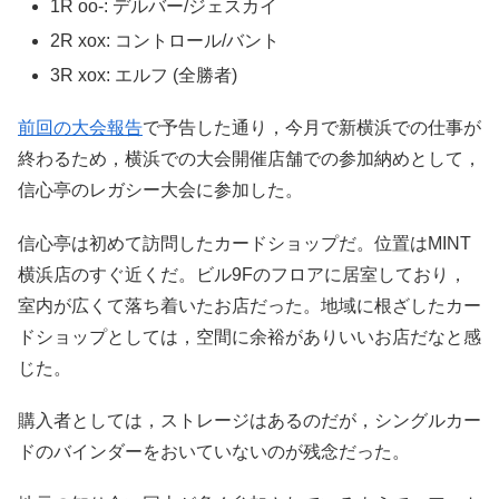
1R oo-: デルバー/ジェスカイ
2R xox: コントロール/バント
3R xox: エルフ (全勝者)
前回の大会報告
で予告した通り，今月で新横浜での仕事が
終わるため，横浜での大会開催店舗での参加納めとして，
信心亭のレガシー大会に参加した。
信心亭は初めて訪問したカードショップだ。位置はMINT
横浜店のすぐ近くだ。ビル9Fのフロアに居室しており，
室内が広くて落ち着いたお店だった。地域に根ざしたカー
ドショップとしては，空間に余裕がありいいお店だなと感
じた。
購入者としては，ストレージはあるのだが，シングルカー
ドのバインダーをおいていないのが残念だった。