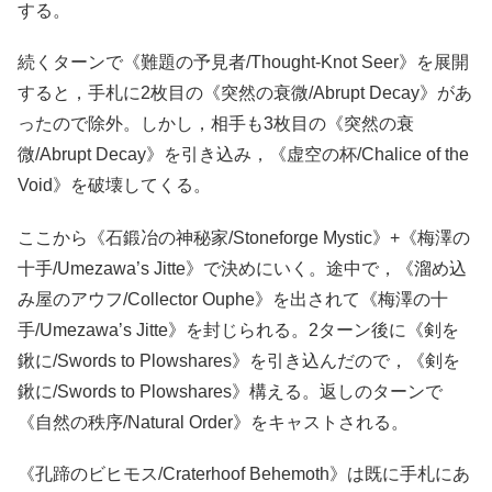
する。
続くターンで《難題の予見者/Thought-Knot Seer》を展開
すると，手札に2枚目の《突然の衰微/Abrupt Decay》があ
ったので除外。しかし，相手も3枚目の《突然の衰
微/Abrupt Decay》を引き込み，《虚空の杯/Chalice of the
Void》を破壊してくる。
ここから《石鍛冶の神秘家/Stoneforge Mystic》+《梅澤の
十手/Umezawa’s Jitte》で決めにいく。途中で，《溜め込
み屋のアウフ/Collector Ouphe》を出されて《梅澤の十
手/Umezawa’s Jitte》を封じられる。2ターン後に《剣を
鍬に/Swords to Plowshares》を引き込んだので，《剣を
鍬に/Swords to Plowshares》構える。返しのターンで
《自然の秩序/Natural Order》をキャストされる。
《孔蹄のビヒモス/Craterhoof Behemoth》は既に手札にあ