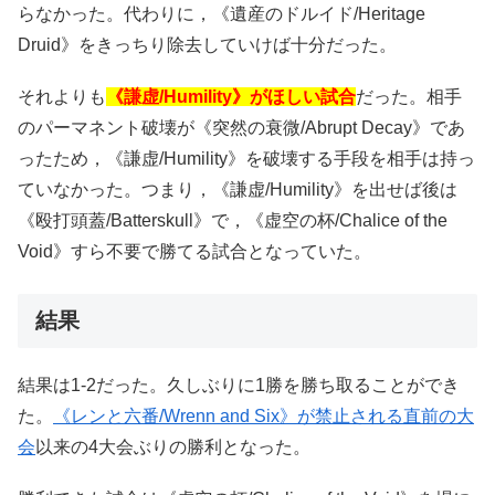
らなかった。代わりに，《遺産のドルイド/Heritage
Druid》をきっちり除去していけば十分だった。
それよりも
《謙虚/Humility》がほしい試合
だった。相手
のパーマネント破壊が《突然の衰微/Abrupt Decay》であ
ったため，《謙虚/Humility》を破壊する手段を相手は持っ
ていなかった。つまり，《謙虚/Humility》を出せば後は
《殴打頭蓋/Batterskull》で，《虚空の杯/Chalice of the
Void》すら不要で勝てる試合となっていた。
結果
結果は1-2だった。久しぶりに1勝を勝ち取ることができ
た。
《レンと六番/Wrenn and Six》が禁止される直前の大
会
以来の4大会ぶりの勝利となった。