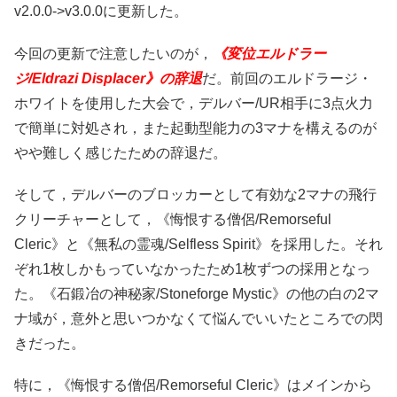
v2.0.0->v3.0.0に更新した。
今回の更新で注意したいのが，
《変位エルドラー
ジ/Eldrazi Displacer》の辞退
だ。前回のエルドラージ・
ホワイトを使用した大会で，デルバー/UR相手に3点火力
で簡単に対処され，また起動型能力の3マナを構えるのが
やや難しく感じたための辞退だ。
そして，デルバーのブロッカーとして有効な2マナの飛行
クリーチャーとして，《悔恨する僧侶/Remorseful
Cleric》と《無私の霊魂/Selfless Spirit》を採用した。それ
ぞれ1枚しかもっていなかったため1枚ずつの採用となっ
た。《石鍛冶の神秘家/Stoneforge Mystic》の他の白の2マ
ナ域が，意外と思いつかなくて悩んでいいたところでの閃
きだった。
特に，《悔恨する僧侶/Remorseful Cleric》はメインから