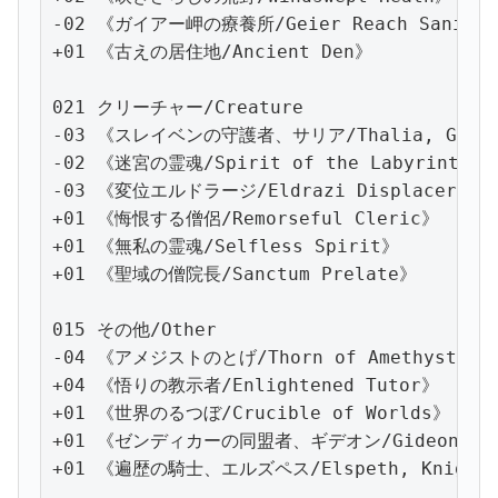
-02 《ガイアー岬の療養所/Geier Reach Sanitari
+01 《古えの居住地/Ancient Den》

021 クリーチャー/Creature

-03 《スレイベンの守護者、サリア/Thalia, Guardia
-02 《迷宮の霊魂/Spirit of the Labyrinth》

-03 《変位エルドラージ/Eldrazi Displacer》

+01 《悔恨する僧侶/Remorseful Cleric》

+01 《無私の霊魂/Selfless Spirit》

+01 《聖域の僧院長/Sanctum Prelate》

015 その他/Other

-04 《アメジストのとげ/Thorn of Amethyst》

+04 《悟りの教示者/Enlightened Tutor》

+01 《世界のるつぼ/Crucible of Worlds》

+01 《ゼンディカーの同盟者、ギデオン/Gideon, Ally
+01 《遍歴の騎士、エルズペス/Elspeth, Knight-E