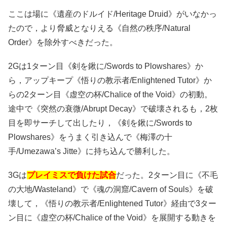
ここは場に《遺産のドルイド/Heritage Druid》がいなかっ
たので，より脅威となりえる《自然の秩序/Natural
Order》を除外すべきだった。
2Gは1ターン目《剣を鍬に/Swords to Plowshares》か
ら，アップキープ《悟りの教示者/Enlightened Tutor》か
らの2ターン目《虚空の杯/Chalice of the Void》の初動。
途中で《突然の衰微/Abrupt Decay》で破壊されるも，2枚
目を即サーチして出したり，《剣を鍬に/Swords to
Plowshares》をうまく引き込んで《梅澤の十
手/Umezawa’s Jitte》に持ち込んで勝利した。
3Gは
プレイミスで負けた試合
だった。2ターン目に《不毛
の大地/Wasteland》で《魂の洞窟/Cavern of Souls》を破
壊して，《悟りの教示者/Enlightened Tutor》経由で3ター
ン目に《虚空の杯/Chalice of the Void》を展開する動きを