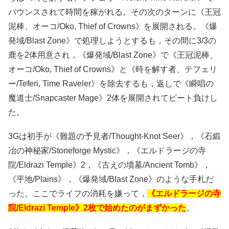
バウンスされて時間を稼がれる。その次のターンに《王冠
泥棒、オーコ/Oko, Thief of Crowns》を展開される。《爆
発域/Blast Zone》で処理しようとするも，その間に3/3の
鹿を2体用意され，《爆発域/Blast Zone》で《王冠泥棒、
オーコ/Oko, Thief of Crowns》と《時を解す者、テフェリ
ー/Teferi, Time Raveler》を除去するも，返しで《瞬唱の
魔道士/Snapcaster Mage》2体を展開されてビート負けし
た。
3Gは初手が《難題の予見者/Thought-Knot Seer》，《石鍛
冶の神秘家/Stoneforge Mystic》，《エルドラージの寺
院/Eldrazi Temple》2，《古えの墳墓/Ancient Tomb》，
《平地/Plains》，《爆発域/Blast Zone》のような手札だ
った。ここでライフの消耗を嫌って，
《エルドラージの寺
院/Eldrazi Temple》2枚で始めたのがまずかった
。