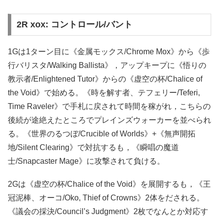
2R xox: コントロール/バント
1Gは1ターン目に《金属モックス/Chrome Mox》から《歩
行バリスタ/Walking Ballista》，アップキープに《悟りの
教示者/Enlightened Tutor》からの《虚空の杯/Chalice of
the Void》で始める。《時を解す者、テフェリー/Teferi,
Time Raveler》で手札に戻されて時間を稼がれ，こちらの
後続が途絶えたところでプレインズウォーカーを並べられ
る。《世界のるつぼ/Crucible of Worlds》+《無声開拓
地/Silent Clearing》で対抗するも，《瞬唱の魔道
士/Snapcaster Mage》に攻撃されて負ける。
2Gは《虚空の杯/Chalice of the Void》を展開するも，《王
冠泥棒、オーコ/Oko, Thief of Crowns》2体をだされる。
《議会の採決/Council’s Judgment》2枚でなんとか対応す