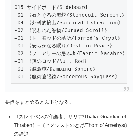
015 サイドボード/Sideboard

-01 《石とぐろの海蛇/Stonecoil Serpent》

-04 《外科的摘出/Surgical Extraction》

-02 《呪われた巻物/Cursed Scroll》

+01 《トーモッドの墓所/Tormod's Crypt》

+01 《安らかなる眠り/Rest in Peace》

+02 《フェアリーの忌み者/Faerie Macabre》

+01 《無のロッド/Null Rod》

+01 《減衰球/Damping Sphere》

+01 《魔術遠眼鏡/Sorcerous Spyglass》
要点をまとめると以下となる。
《スレイベンの守護者、サリア/Thalia, Guardian of
Thraben》+《アメジストのとげ/Thorn of Amethyst》
の辞退