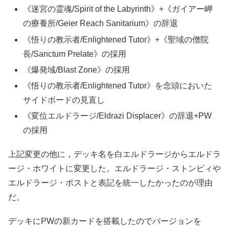
《迷宮の霊魂/Spirit of the Labyrinth》+《ガイアー岬
の療養所/Geier Reach Sanitarium》の辞退
《悟りの教示者/Enlightened Tutor》+《聖域の僧院
長/Sanctum Prelate》の採用
《爆発域/Blast Zone》の採用
《悟りの教示者/Enlightened Tutor》を念頭においた
サイドボードの見直し
《変位エルドラージ/Eldrazi Displacer》の辞退+PW
の採用
上記変更の他に，デッキ名を白エルドラージからエルドラ
ージ・ホワイトに変更した。エルドラージ・ストンピィや
エルドラージ・ポストと表記を統一したかったのが理由
だ。
デッキにPWの新カードを搭載したのでバージョンを