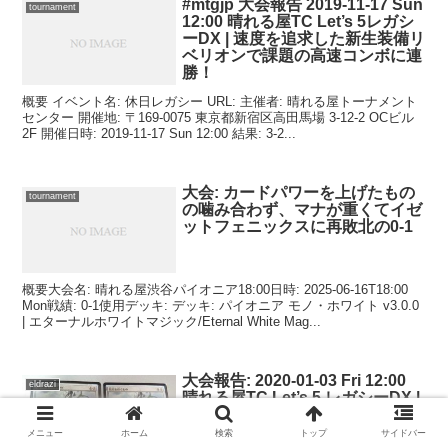
#mtgjp 大会報告 2019-11-17 Sun
tournament
12:00 晴れる屋TC Let’s 5レガシ
ーDX | 速度を追求した新生装備リ
ベリオンで課題の高速コンボに連
勝！
概要 イベント名: 休日レガシー URL: 主催者: 晴れる屋トーナメント
センター 開催地: 〒169-0075 東京都新宿区高田馬場 3-12-2 OCビル
2F 開催日時: 2019-11-17 Sun 12:00 結果: 3-2...
大会: カードパワーを上げたもの
tournament
の噛み合わず、マナが重くてイゼ
ットフェニックスに再敗北の0-1
概要大会名: 晴れる屋渋谷パイオニア18:00日時: 2025-06-16T18:00
Mon戦績: 0-1使用デッキ: デッキ: パイオニア モノ・ホワイト v3.0.0
| エターナルホワイトマジック/Eternal White Mag...
大会報告: 2020-01-03 Fri 12:00
eldrazi
晴れる屋TC Let’s 5 レガシーDX |
新年初のエルドラージ・ホワイト
で《王冠泥棒、オーコ/Oko, Thief
メニュー
ホーム
検索
トップ
サイドバー