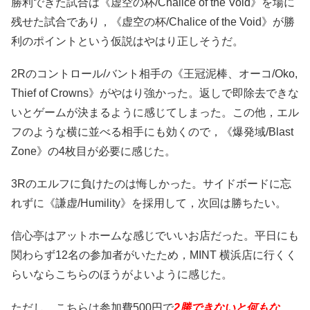
勝利できた試合は《虚空の杯/Chalice of the Void》を場に
残せた試合であり，《虚空の杯/Chalice of the Void》が勝
利のポイントという仮説はやはり正しそうだ。
2Rのコントロール/バント相手の《王冠泥棒、オーコ/Oko,
Thief of Crowns》がやはり強かった。返しで即除去できな
いとゲームが決まるように感じてしまった。この他，エル
フのような横に並べる相手にも効くので，《爆発域/Blast
Zone》の4枚目が必要に感じた。
3Rのエルフに負けたのは悔しかった。サイドボードに忘
れずに《謙虚/Humility》を採用して，次回は勝ちたい。
信心亭はアットホームな感じでいいお店だった。平日にも
関わらず12名の参加者がいたため，MINT 横浜店に行くく
らいならこちらのほうがよいように感じた。
ただし，こちらは参加費500円で
2勝できないと何もな