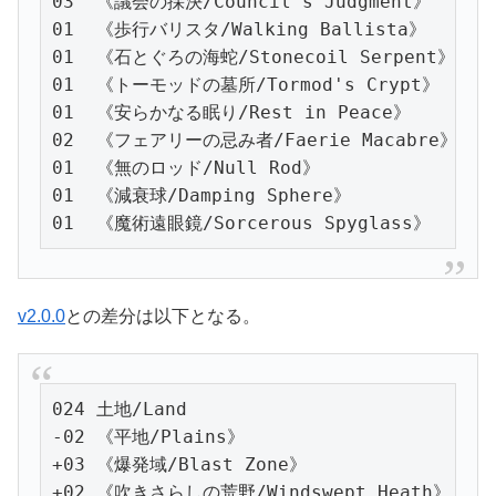
03  《議会の採決/Council's Judgment》

01  《歩行バリスタ/Walking Ballista》

01  《石とぐろの海蛇/Stonecoil Serpent》

01  《トーモッドの墓所/Tormod's Crypt》

01  《安らかなる眠り/Rest in Peace》

02  《フェアリーの忌み者/Faerie Macabre》

01  《無のロッド/Null Rod》

01  《減衰球/Damping Sphere》

01  《魔術遠眼鏡/Sorcerous Spyglass》
v2.0.0
との差分は以下となる。
024 土地/Land

-02 《平地/Plains》

+03 《爆発域/Blast Zone》

+02 《吹きさらしの荒野/Windswept Heath》
