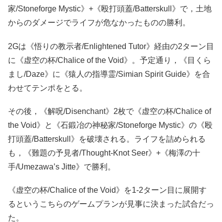
家/Stoneforge Mystic》+《殴打頭蓋/Batterskull》で，土地
からのダメージでライフが危なかったものの勝利。
2Gは《悟りの教示者/Enlightened Tutor》経由の2ターン目
に《虚空の杯/Chalice of the Void》。予定通り，《目くら
まし/Daze》に《猿人の指導霊/Simian Spirit Guide》を合
わせてテンポをとる。
その後，《解呪/Disenchant》2枚で《虚空の杯/Chalice of
the Void》と《石鍛冶の神秘家/Stoneforge Mystic》の《殴
打頭蓋/Batterskull》を破壊される。ライフを詰められる
も，《難題の予見者/Thought-Knot Seer》+《梅澤の十
手/Umezawa’s Jitte》で勝利。
《虚空の杯/Chalice of the Void》を1-2ターン目に展開す
るというこちらのゲームプランが見事に決まった試合だっ
た。