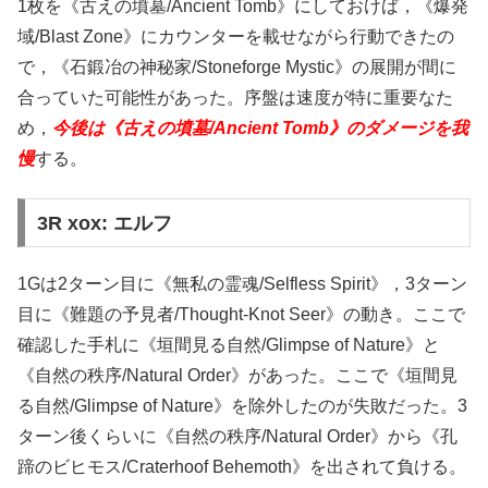
1枚を《古えの墳墓/Ancient Tomb》にしておけば，《爆発
域/Blast Zone》にカウンターを載せながら行動できたの
で，《石鍛冶の神秘家/Stoneforge Mystic》の展開が間に
合っていた可能性があった。序盤は速度が特に重要なた
め，
今後は《古えの墳墓/Ancient Tomb》のダメージを我
慢
する。
3R xox: エルフ
1Gは2ターン目に《無私の霊魂/Selfless Spirit》，3ターン
目に《難題の予見者/Thought-Knot Seer》の動き。ここで
確認した手札に《垣間見る自然/Glimpse of Nature》と
《自然の秩序/Natural Order》があった。ここで《垣間見
る自然/Glimpse of Nature》を除外したのが失敗だった。3
ターン後くらいに《自然の秩序/Natural Order》から《孔
蹄のビヒモス/Craterhoof Behemoth》を出されて負ける。