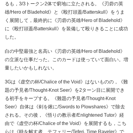
るも，3/3トークン2体で窮地に立たされる。《刃砦の英
雄/Hero of Bladehold》と《殴打頭蓋/Batterskull》をうま
く展開して，最終的に《刃砦の英雄/Hero of Bladehold》
に《殴打頭蓋/Batterskull》を装備して殴りきることに成功
した。
白の中堅最強と名高い《刃砦の英雄/Hero of Bladehold》
の立派な仕事だった。このカードは使っていて面白い。増
量したいかもしれない。
3Gは《虚空の杯/Chalice of the Void》はないものの，《難
題の予見者/Thought-Knot Seer》を2ターン目に展開でき
る初手をキープする。《難題の予見者/Thought-Knot
Seer》自体は《剣を鍬に/Swords to Plowshares》で除去
される。その後，《悟りの教示者/Enlightened Tutor》経
由で《虚空の杯/Chalice of the Void》を展開するも，こち
らは《時を解す者、テフェリー/Teferi, Time Raveler》で