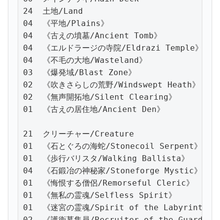
24  土地/Land

04  《平地/Plains》

04  《古えの墳墓/Ancient Tomb》

04  《エルドラージの寺院/Eldrazi Temple》

04  《不毛の大地/Wasteland》

03  《爆発域/Blast Zone》

02  《吹きさらしの荒野/Windswept Heath》

02  《無声開拓地/Silent Clearing》

01  《古えの居住地/Ancient Den》

21  クリーチャー/Creature

01  《石とぐろの海蛇/Stonecoil Serpent》

01  《歩行バリスタ/Walking Ballista》

04  《石鍛冶の神秘家/Stoneforge Mystic》

01  《悔恨する僧侶/Remorseful Cleric》

01  《無私の霊魂/Selfless Spirit》

01  《迷宮の霊魂/Spirit of the Labyrinth》

02  《護衛募集員/Recruiter of the Guard》
