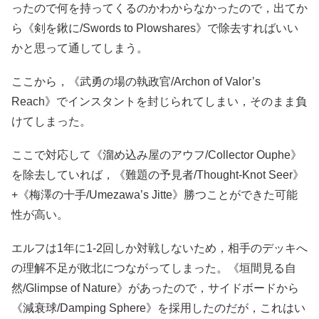
ったので何を持ってくるのかわからなかったので，出てか
ら《剣を鍬に/Swords to Plowshares》で除去すればいい
かと思って通してしまう。
ここから，《武勇の場の執政官/Archon of Valor’s
Reach》でインスタントを封じられてしまい，そのまま負
けてしまった。
ここで対応して《溜め込み屋のアウフ/Collector Ouphe》
を除去していれば，《難題の予見者/Thought-Knot Seer》
+《梅澤の十手/Umezawa’s Jitte》勝つことができた可能
性が高い。
エルフは1年に1-2回しか対戦しないため，相手のデッキへ
の理解不足が敗北につながってしまった。《垣間見る自
然/Glimpse of Nature》があったので，サイドボードから
《減衰球/Damping Sphere》を採用したのだが，これはい