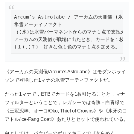
Arcum's Astrolabe / アーカムの天測儀 (氷)

氷雪アーティファクト

（(氷)は氷雪パーマネントからのマナ１点で支払える。
アーカムの天測儀が戦場に出たとき、カードを１枚引く。
(１),(Ｔ)：好きな色１色のマナ１点を加える。
《アーカムの天測儀/Arcum’s Astrolabe》はモダンホライ
ゾンで登場した1マナの氷雪アーティファクトだ。
たった1マナで，ETBでカードを1枚引けることと，マナ
フィルターということで，レガシーでは奇跡・白青緑で
《王冠泥棒、オーコ/Oko, Thief of Crowns》や《氷牙のコ
アトル/Ice-Fang Coatl》あたりとセットで使われている。
白としては，パウパーのボロスキティで《きらめく