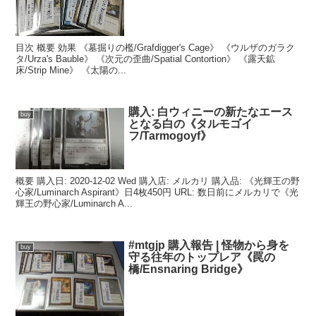
目次 概要 効果 《墓掘りの檻/Grafdigger's Cage》 《ウルザのガラク
タ/Urza's Bauble》 《次元の歪曲/Spatial Contortion》 《露天鉱
床/Strip Mine》 《太陽の...
購入: 白ウィニーの新たなエース
buy
となる白の《タルモゴイ
フ/Tarmogoyf》
概要 購入日: 2020-12-02 Wed 購入店: メルカリ 購入品: 《光輝王の野
心家/Luminarch Aspirant》日4枚450円 URL: 数日前にメルカリで《光
輝王の野心家/Luminarch A...
#mtgjp 購入報告 | 怪物から身を
buy
守る往年のトップレア《罠の
橋/Ensnaring Bridge》