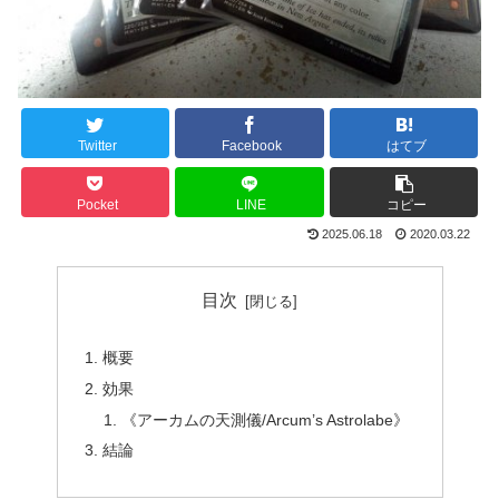
Twitter
Facebook
はてブ
Pocket
LINE
コピー
2025.06.18
2020.03.22
目次
概要
効果
《アーカムの天測儀/Arcum’s Astrolabe》
結論