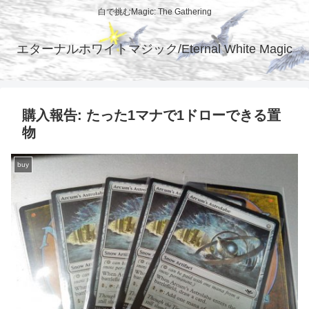
白で挑むMagic: The Gathering
エターナルホワイトマジック/Eternal White Magic
購入報告: たった1マナで1ドローできる置
物
buy