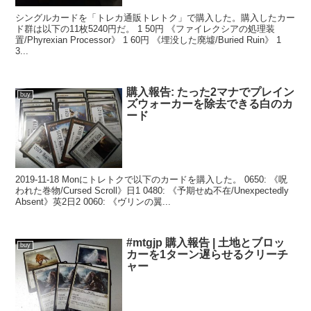
シングルカードを「トレカ通販トレトク」で購入した。購入したカー
ド群は以下の11枚5240円だ。 1 50円 《ファイレクシアの処理装
置/Phyrexian Processor》 1 60円 《埋没した廃墟/Buried Ruin》 1
3...
購入報告: たった2マナでプレイン
buy
ズウォーカーを除去できる白のカ
ード
2019-11-18 Monにトレトクで以下のカードを購入した。 0650: 《呪
われた巻物/Cursed Scroll》日1 0480: 《予期せぬ不在/Unexpectedly
Absent》英2日2 0060: 《ヴリンの翼...
#mtgjp 購入報告 | 土地とブロッ
buy
カーを1ターン遅らせるクリーチ
ャー