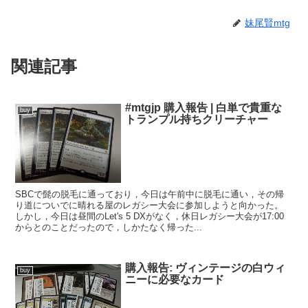
妹尾賢mtg
関連記事
#mtgjp 購入報告 | 白単で貴重な
buy
トランプル持ちクリーチャー
SBCで髭の脱毛に通っており，今日は午前中に脱毛に通い，その帰
り道についでに晴れる屋のレガシー大会に参加しようと向かった。
しかし，今日は昼間のLet's 5 DXがなく，休日レガシー大会が17:00
からとのことだったので，しかたなく帰った...
購入報告: ヴィンテージの白ウィ
buy
ニーに必要なカード