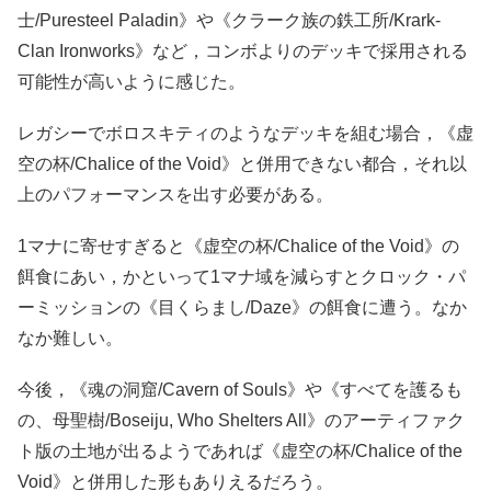
士/Puresteel Paladin》や《クラーク族の鉄工所/Krark-
Clan Ironworks》など，コンボよりのデッキで採用される
可能性が高いように感じた。
レガシーでボロスキティのようなデッキを組む場合，《虚
空の杯/Chalice of the Void》と併用できない都合，それ以
上のパフォーマンスを出す必要がある。
1マナに寄せすぎると《虚空の杯/Chalice of the Void》の
餌食にあい，かといって1マナ域を減らすとクロック・パ
ーミッションの《目くらまし/Daze》の餌食に遭う。なか
なか難しい。
今後，《魂の洞窟/Cavern of Souls》や《すべてを護るも
の、母聖樹/Boseiju, Who Shelters All》のアーティファク
ト版の土地が出るようであれば《虚空の杯/Chalice of the
Void》と併用した形もありえるだろう。