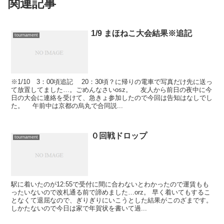
関連記事
1/9 まほねこ大会結果※追記
tournament
※1/10 3：00頃追記 20：30頃？に帰りの電車で写真だけ先に送っ
て放置してました…。ごめんなさいosz。 友人から前日の夜中に今
日の大会に連絡を受けて、急きょ参加したので今回は告知はなしでし
た。 午前中は京都の烏丸で合同説...
０回戦ドロップ
tournament
駅に着いたのが12:55で受付に間に合わないとわかったので運賃もも
ったいないので改札通る前で諦めました…orz。 早く着いてもするこ
となくて退屈なので、ぎりぎりにいこうとした結果がこのざまです。
しかたないので今日は家で年賀状を書いて過...