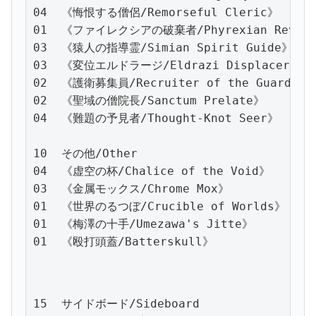
04  《悔恨する僧侶/Remorseful Cleric》

01  《ファイレクシアの破棄者/Phyrexian Revoke
03  《猿人の指導霊/Simian Spirit Guide》

03  《変位エルドラージ/Eldrazi Displacer》

02  《護衛募集員/Recruiter of the Guard》

02  《聖域の僧院長/Sanctum Prelate》

04  《難題の予見者/Thought-Knot Seer》

10  その他/Other

04  《虚空の杯/Chalice of the Void》

03  《金属モックス/Chrome Mox》

01  《世界のるつぼ/Crucible of Worlds》

01  《梅澤の十手/Umezawa's Jitte》

01  《殴打頭蓋/Batterskull》
15  サイドボード/Sideboard
