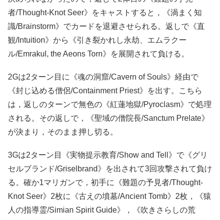
者/Thought-Knot Seer》をキャストすると，《渦まく知
識/Brainstorm》でカードを退避させられる。返しで《直
観/Intuition》から《引き裂かれし永劫、エムラクー
ル/Emrakul, the Aeons Torn》を展開されて負ける。
2Gは2ターン目に《魂の洞窟/Cavern of Souls》経由で
《封じ込める僧侶/Containment Priest》を出す。こちら
は，返しのターンで無色の《紅蓮地獄/Pyroclasm》で処理
される。その返しで，《聖域の僧院長/Sanctum Prelate》
が決まり，そのまま押し切る。
3Gは2ターン目《実物提示教育/Show and Tell》で《グリ
セルブランド/Griselbrand》を出されて3回攻撃されて負け
る。確か1マリガンで，初手に《難題の予見者/Thought-
Knot Seer》2枚に《古えの墳墓/Ancient Tomb》2枚，《猿
人の指導霊/Simian Spirit Guide》，《吹きさらしの荒