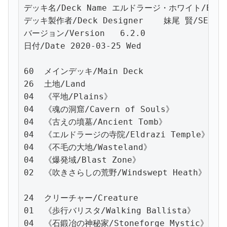
デッキ名/Deck Name エルドラージ・ホワイト/Eldraz
デッキ製作者/Deck Designer    妹尾 賢/SENOO, 
バージョン/Version   6.2.0

日付/Date 2020-03-25 Wed

60  メインデッキ/Main Deck

26  土地/Land

04  《平地/Plains》

04  《魂の洞窟/Cavern of Souls》

04  《古えの墳墓/Ancient Tomb》

04  《エルドラージの寺院/Eldrazi Temple》

04  《不毛の大地/Wasteland》

04  《爆発域/Blast Zone》

02  《吹きさらしの荒野/Windswept Heath》

24  クリーチャー/Creature

01  《歩行バリスタ/Walking Ballista》

04  《石鍛冶の神秘家/Stoneforge Mystic》
