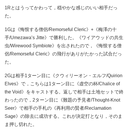
1Rとはうってかわって，穏やかな感じのいい相手だっ
た。
1Gは《悔恨する僧侶/Remorseful Cleric》+《梅澤の十
手/Umezawa’s Jitte》で勝利した。《ワイアウッドの共生
虫/Wirewood Symbiote》を出されたので，《悔恨する僧
侶/Remorseful Cleric》の飛行がありがたかった試合だっ
た。
2Gは相手1ターン目に《クウィリーオン・エルフ/Quirion
Elves》で，こちらは1ターン目に《虚空の杯/Chalice of
the Void》をキャストする。返しで相手は土地セットで終
わったので，2ターン目に《難題の予見者/Thought-Knot
Seer》で相手の手札の《再利用の賢者/Reclamation
Sage》の除去に成功する。これが決定打となり，そのま
ま押し切れた。