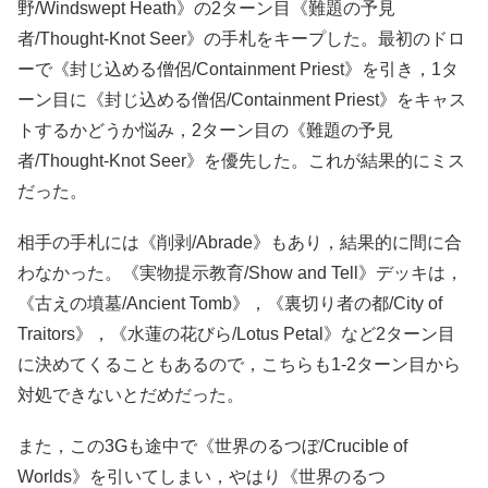
野/Windswept Heath》の2ターン目《難題の予見
者/Thought-Knot Seer》の手札をキープした。最初のドロ
ーで《封じ込める僧侶/Containment Priest》を引き，1タ
ーン目に《封じ込める僧侶/Containment Priest》をキャス
トするかどうか悩み，2ターン目の《難題の予見
者/Thought-Knot Seer》を優先した。これが結果的にミス
だった。
相手の手札には《削剥/Abrade》もあり，結果的に間に合
わなかった。《実物提示教育/Show and Tell》デッキは，
《古えの墳墓/Ancient Tomb》，《裏切り者の都/City of
Traitors》，《水蓮の花びら/Lotus Petal》など2ターン目
に決めてくることもあるので，こちらも1-2ターン目から
対処できないとだめだった。
また，この3Gも途中で《世界のるつぼ/Crucible of
Worlds》を引いてしまい，やはり《世界のるつ