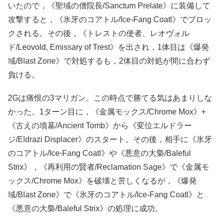
いたので，《聖域の僧院長/Sanctum Prelate》に装備して
攻撃すると，《氷牙のコアトル/Ice-Fang Coatl》でブロッ
クされる。その後，《トレストの使者、レオヴォル
ド/Leovold, Emissary of Trest》を出され，1体目は《爆発
域/Blast Zone》で対処するも，2体目の対処が間に合わず
負ける。
2Gは痛恨の3マリガン。この時点で勝てる気はあまりしな
かった。1ターン目に，《金属モックス/Chrome Mox》+
《古えの墳墓/Ancient Tomb》から《変位エルドラー
ジ/Eldrazi Displacer》のスタート。その後，相手に《氷牙
のコアトル/Ice-Fang Coatl》や《悪意の大梟/Baleful
Strix》，《再利用の賢者/Reclamation Sage》で《金属モ
ックス/Chrome Mox》を破壊と苦しくなるが，《爆発
域/Blast Zone》で《氷牙のコアトル/Ice-Fang Coatl》と
《悪意の大梟/Baleful Strix》の処理に成功。