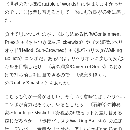
《世界のるつぼ/Crucible of Worlds》はやはりまずかった
ので，ここは差し替えるとして，他にも改良が必要に感じ
た。
負けて思いついたのが，《封じ込める僧侶/Containment
Priest》+《ちらつき鬼火/Flickerwisp》や《太陽冠のヘリ
オッド/Heliod, Sun-Crowned》+《歩行バリスタ/Walking
Ballista》コンボだ。あるいは，リベリオンに戻して安定5
キルを目指したり，《魂の洞窟/Cavern of Souls》のおか
げで打ち消しを回避できるので，《現実を砕くも
の/Reality Smasher》もありか。
こちらも何か一発がほしい。そういう意味では，バリヘル
コンボが有力だろうか。やるとしたら，《石鍛冶の神秘
家/Stoneforge Mystic》+装備品の6枚セットと差し替える
感じだろうか。《歩行バリスタ/Walking Ballista》の追加
は，デルバー・青赤や《氷牙のコアトル/Ice-Fang Coatl》