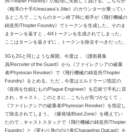
所/Thopter Foundry》の処理に失敗して負ける。こちらが
《梅澤の十手/Umezawa’s Jitte》のカウンターが乗ってい
るところで，こちらのターン終了時に相手が《飛行機械の
鋳造所/Thopter Foundry》でトークンを生成した。そのま
まターンを返すと，4/4トークンを生成されてしまった。
ここはターンを返さずに，トークンを除去すべきだった。
3Gも2Gと同じような展開。今度は，《護衛募集
員/Recruiter of the Guard》から《ファイレクシアの破棄
者/Phyrexian Revoker》で《飛行機械の鋳造所/Thopter
Foundry》をとめる。ただ，今度はエルドラージ指定の
《疫病を仕組むもの/Plague Engineer》を忍術で手札に戻
され，キャスト。このときに，こちらが気づかなくて，
《ファイレクシアの破棄者/Phyrexian Revoker》を指定し
て除去されてしまう。《爆発域/Blast Zone》を構えてい
たので，キャストスタックで《飛行機械の鋳造所/Thopter
Foundry》と《変わり身ののけ者/Changeling Outcast》を