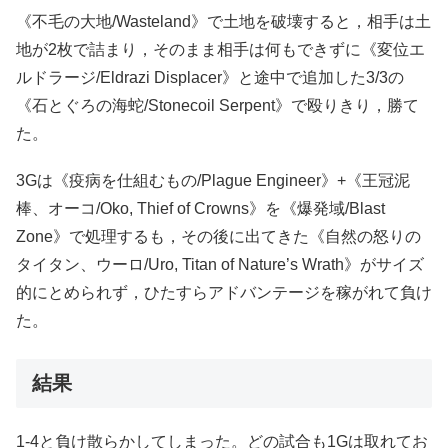
《不毛の大地/Wasteland》で土地を破壊すると，相手は土
地が2枚で詰まり，そのまま相手は何もできずに《変位エ
ルドラージ/Eldrazi Displacer》と途中で追加した3/3の
《石とぐろの海蛇/Stonecoil Serpent》で殴りきり，勝て
た。
3Gは《疫病を仕組むもの/Plague Engineer》+《王冠泥
棒、オーコ/Oko, Thief of Crowns》を《爆発域/Blast
Zone》で処理するも，その後に出てきた《自然の怒りの
タイタン、ウーロ/Uro, Titan of Nature’s Wrath》がサイズ
的にとめられず，ひたすらアドバンテージを稼がれて負け
た。
結果
1-4と負け散らかしてしまった。どの試合も1Gは取れてお