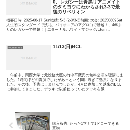
0、レガシーは青黒リアニメイト
のタミヨウにわからされ3-3で最
後のリベリオン
概要日時: 2025-08-17 Sun戦績: 5-3 (2-0/3-3)前回: 大会: 20250809Sat
人生初スタンダードで洗礼、パイオニアのアグロ白で勝越！、4年ぶ
りのレガシーで勝越！ | エターナルホワイトマジック/Etern...
11/13(日)BCL
tournament
午前中、関西大学で元総務大臣の竹中平蔵氏の無料公演を聴講しま
した。1時間ほどの講演でしたがあっという間に過ぎて勉強になりま
した。その後、予告はしませんでしたが、4月に参加して以来のBCL
に参加してきました。デッキは以前使っていたデッキを微...
購入報告: たった1マナで1ドローできる
置物