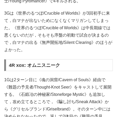
士/Young Pyromancer》で4キルされる。
3Gは《世界のるつぼ/Crucible of Worlds》が3回初手に来
て，白マナが出ないためになくなくマリガンしてしまっ
た。《世界のるつぼ/Crucible of Worlds》は中長期線では
悪くないのだが，そもそも序盤の初動で試合が決まるの
で，白マナの出る《無声開拓地/Silent Clearing》のほうが
よかった。
4R xox: オムニスニーク
1Gは2ターン目に《魂の洞窟/Cavern of Souls》経由で
《難題の予見者/Thought-Knot Seer》をキャストして展開
する。《石鍛冶の神秘家/Stoneforge Mystic》も追加し
て，攻め立てるところで，《騙し討ち/Sneak Attack》か
ら《グリセルブランド/Griselbrand》。そのターン中には
決められなかったので，返しで2体目の《難題の予見