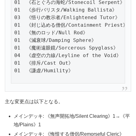
01  《石とぐろの海蛇/Stonecoil Serpent》

01  《歩行バリスタ/Walking Ballista》

03  《悟りの教示者/Enlightened Tutor》

01  《封じ込める僧侶/Containment Priest》

01  《無のロッド/Null Rod》

01  《減衰球/Damping Sphere》

01  《魔術遠眼鏡/Sorcerous Spyglass》

04  《虚空の力線/Leyline of the Void》

01  《排斥/Cast Out》

01  《謙虚/Humility》
主な変更点は以下となる。
メインデッキ: 《無声開拓地/Silent Clearing》1→《平
地/Plains》1
メインデッキ: 《悔恨する僧侶/Remorseful Cleric》