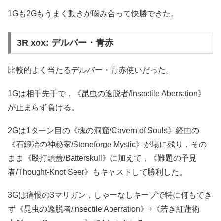
1Gも2Gもうまく動きが噛み合って快勝できた。
3R xox: デルバー・青赤
比較的よく当たるデルバー・青赤使いだった。
1Gは相手先手で，《昆虫の逸脱者/Insectile Aberration》
が止まらず負ける。
2Gは1ターン目の《魂の洞窟/Cavern of Souls》経由の
《石鍛冶の神秘家/Stoneforge Mystic》が場に残り，その
まま《殴打頭蓋/Batterskull》に加えて，《難題の予見
者/Thought-Knot Seer》もキャストして勝利した。
3Gは痛恨の3マリガン，しゃーなしキープで特に何もでき
ず《昆虫の逸脱者/Insectile Aberration》+《若き紅蓮術