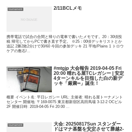
2/11BCLメモ
tournament
携帯電話で試合の合間と帰りの電車で書いたメモです。20：30頃投
稿 帰宅してからPCで書き直す予定。 ※25：00頃デッキリストとか
追記 2勝2敗2分けで30/60 今回の参加デッキ 21 平地/Plains 1 トロウ
ケアの敷石/...
#mtgjp 大会報告 2019-04-05 Fri
tournament
20:00 晴れる屋TCレガシー | 安定
4ターンキルを目指した白の新デ
ッキ「厳粛∞」誕生！
概要 イベント名: 平日レガシー URL: 主催者: 晴れる屋トーナメント
センター 開催地: 〒169-0075 東京都新宿区高田馬場 3-12-2 OCビル
2F 開催日時: 2019-04-05 Fri 20:00 ...
大会: 20250817Sun スタンダー
tournament
ドはマナ基盤を安定させて勝越2-