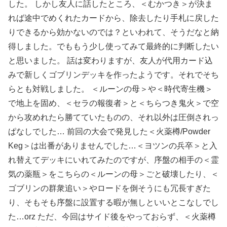
した。 しかし友人に話したところ、＜むかつき＞が決ま
れば途中でめくれたカードから、除去したり手札に戻した
りできるから効かないのでは？といわれて、そうだなと納
得しました。でももう少し使ってみて最終的に判断したい
と思いました。 話は変わりますが、友人が代用カード込
みで新しくゴブリンデッキを作ったようです。それでそち
らとも対戦しました。 ＜ルーンの母＞や＜時代寄生機＞
で地上を固め、＜セラの報復者＞と＜ちらつき鬼火＞で空
から攻めれたら勝てていたものの、それ以外は圧倒されっ
ぱなしでした… 前回の大会で発見した＜火薬樽/Powder
Keg＞は出番がありませんでした…＜ヨツンの兵卒＞と入
れ替えてデッキにいれてみたのですが、序盤の相手の＜霊
気の薬瓶＞をこちらの＜ルーンの母＞ごと破壊したり、＜
ゴブリンの群衆追い＞やロードを倒そうにも冗長すぎた
り、そもそも序盤に設置する暇が無しといいとこなしでし
た…orz ただ、今回はサイド後をやっておらず、＜火薬樽