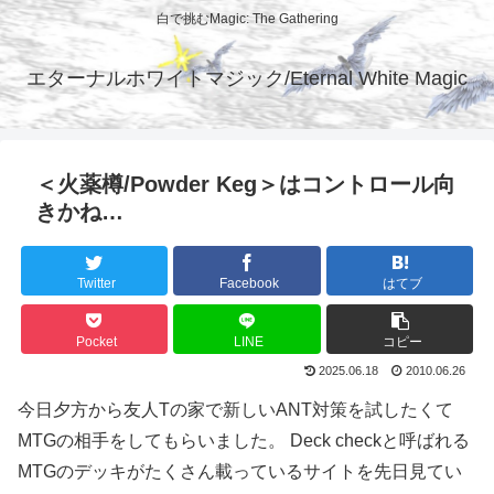
白で挑むMagic: The Gathering
エターナルホワイトマジック/Eternal White Magic
＜火薬樽/Powder Keg＞はコントロール向
きかね…
Twitter
Facebook
はてブ
Pocket
LINE
コピー
2025.06.18
2010.06.26
今日夕方から友人Tの家で新しいANT対策を試したくて
MTGの相手をしてもらいました。 Deck checkと呼ばれる
MTGのデッキがたくさん載っているサイトを先日見てい