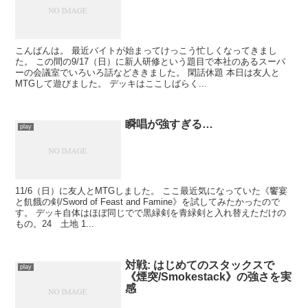
こんばんは。 最近バイトが始まってけっこう忙しくなってきまし
た。 この間の9/17（日）に新人研修という題目で本社のあるスーパ
ーの会議室でいろいろ話などききました。 閑話休題 本日は友人と
MTGして遊びました。 デッキはここしばらく...
瞬唱が強すぎる…
play
11/6（日）に友人とMTGしました。 ここ最近気になっていた《饗宴
と飢餓の剣/Sword of Feast and Famine》を試してみたかったので
す。 デッキ自体はほぼ同じでで黒緑剣を青緑剣と入れ替えただけの
もの。24 土地 1...
対戦: はじめてのスタックスで
play
《煙突/Smokestack》の強さを実
感