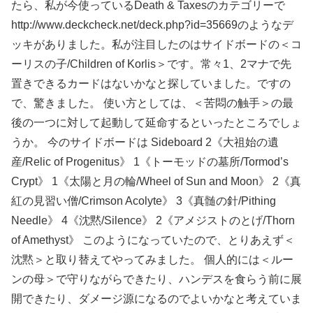
たら、私が今使っているDeath & Taxesのカテゴリーで
http://www.deckcheck.net/deck.php?id=35669のようなデ
ッキがありました。私が注目したのはサイドボードの＜コ
ーリスの子/Children of Korlis＞です。常々1、2マナで先
置きできるカードはないかなと探していました。ですの
で、驚きました。 使い方としては、＜苦悶の触手＞の最
後の一つに対して起動して延命するといったところでしょ
うか。 今のサイドボードは Sideboard 2《大祖始の遺
産/Relic of Progenitus》 1《トーモッドの墓所/Tormod’s
Crypt》 1《太陽と月の輪/Wheel of Sun and Moon》 2《真
紅の見習い僧/Crimson Acolyte》 3《真髄の針/Pithing
Needle》 4《沈黙/Silence》 2《アメジストのとげ/Thorn
of Amethyst》 このようになっていたので、とりあえず＜
沈黙＞と取り替えてやってみました。 個人的には＜ルー
ンの母＞で守りながらできたり、ハンデスを食らう前に展
開できたり、ダメージ源になるのでよいかなと考えていま