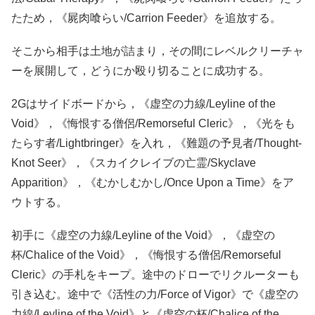
たため，《屍肉喰らい/Carrion Feeder》を追放する。
そこから相手は土地が詰まり，その間にレベルクリーチャ
ーを展開して，どうにか殴り切ることに成功する。
2Gはサイドボードから，《虚空の力線/Leyline of the
Void》，《悔恨する僧侶/Remorseful Cleric》，《光をも
たらす者/Lightbringer》を入れ，《難題の予見者/Thought-
Knot Seer》，《スカイクレイブの亡霊/Skyclave
Apparition》，《むかしむかし/Once Upon a Time》をア
ウトする。
初手に《虚空の力線/Leyline of the Void》，《虚空の
杯/Chalice of the Void》，《悔恨する僧侶/Remorseful
Cleric》の手札をキープ。途中のドローでリクルーターも
引き込む。途中で《活性の力/Force of Vigor》で《虚空の
力線/Leyline of the Void》と《虚空の杯/Chalice of the