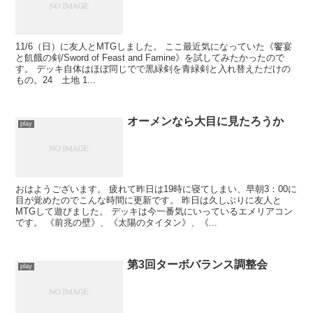
11/6（日）に友人とMTGしました。 ここ最近気になっていた《饗宴
と飢餓の剣/Sword of Feast and Famine》を試してみたかったので
す。 デッキ自体はほぼ同じでで黒緑剣を青緑剣と入れ替えただけの
もの。24 土地 1...
オーメンなら大目に見たろうか
play
おはようございます。 疲れて昨日は19時に寝てしまい、早朝3：00に
目が覚めたのでこんな時間に更新です。 昨日は久しぶりに友人と
MTGして遊びました。 デッキは今一番気にいっているエメリアコン
です。 《前兆の壁》、《太陽のタイタン》、《...
第3回ターボバランス調整会
play