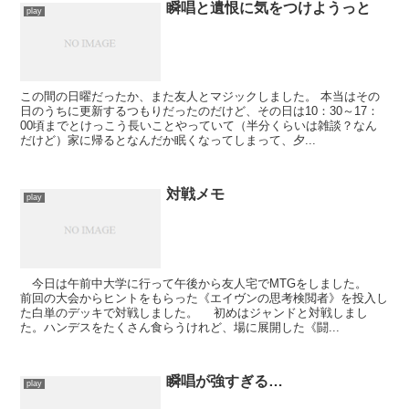
瞬唱と遺恨に気をつけようっと
play
この間の日曜だったか、また友人とマジックしました。 本当はその
日のうちに更新するつもりだったのだけど、その日は10：30～17：
00頃までとけっこう長いことやっていて（半分くらいは雑談？なん
だけど）家に帰るとなんだか眠くなってしまって、夕...
対戦メモ
play
今日は午前中大学に行って午後から友人宅でMTGをしました。
前回の大会からヒントをもらった《エイヴンの思考検閲者》を投入し
た白単のデッキで対戦しました。 初めはジャンドと対戦しまし
た。ハンデスをたくさん食らうけれど、場に展開した《闘...
瞬唱が強すぎる…
play