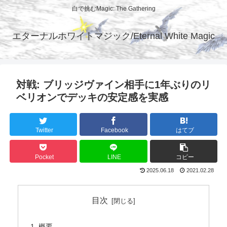
白で挑むMagic: The Gathering
エターナルホワイトマジック/Eternal White Magic
対戦: ブリッジヴァイン相手に1年ぶりのリ
ベリオンでデッキの安定感を実感
Twitter
Facebook
はてブ
Pocket
LINE
コピー
2025.06.18
2021.02.28
目次
概要