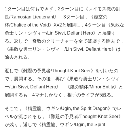
1ターン目は何もできず，2ターン目に《レイモス教の副
長/Ramosian Lieutenant》，3ターン目，《虚空の
杯/Chalice of the Void》X=2と展開し，4ターン目《果敢な
勇士リン・シヴィー/Lin Sivvi, Defiant Hero》と展開す
る。返しで，奇数のクリーチャーを全て破壊する除去で，
《果敢な勇士リン・シヴィー/Lin Sivvi, Defiant Hero》は
除去される。
返しで《難題の予見者/Thought-Knot Seer》を引いたの
で，展開する。その後，再び《果敢な勇士リン・シヴィ
ー/Lin Sivvi, Defiant Hero》，《鏡の精体/Mirror Entity》と
展開するも，4マナしかなく，相手のライフが5残る。
そこで，《精霊龍、ウギン/Ugin, the Spirit Dragon》でレ
ベルが流されるも，《難題の予見者/Thought-Knot Seer》
が残り，返しで《精霊龍、ウギン/Ugin, the Spirit