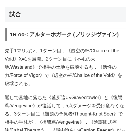
試合
1R oo-: アルターホガーク (ブリッジヴァイン)
先手1マリガン。1ターン目，《虚空の杯/Chalice of the
Void》X=1を展開。2ターン目に《不毛の大
地/Wasteland》で相手の土地を破壊するも，《活性の
力/Force of Vigor》で《虚空の杯/Chalice of the Void》を
破壊される。
返しで墓地に落ちた《墓所這い/Gravecrawler》と《復讐
蔦/Vengevine》が復活して，5点ダメージを受け危なくな
る。3ターン目に《難題の予見者/Thought-Knot Seer》で
相手の手札が，《復讐蔦/Vengevine》，《陰謀団式療
法/Cabal Therapy》，《屍肉喰らい/Carrion Feeder》だっ