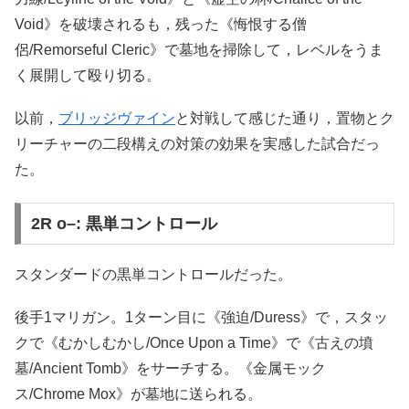
Void》を破壊されるも，残った《悔恨する僧
侶/Remorseful Cleric》で墓地を掃除して，レベルをうま
く展開して殴り切る。
以前，
ブリッジヴァイン
と対戦して感じた通り，置物とク
リーチャーの二段構えの対策の効果を実感した試合だっ
た。
2R o–: 黒単コントロール
スタンダードの黒単コントロールだった。
後手1マリガン。1ターン目に《強迫/Duress》で，スタッ
クで《むかしむかし/Once Upon a Time》で《古えの墳
墓/Ancient Tomb》をサーチする。《金属モック
ス/Chrome Mox》が墓地に送られる。