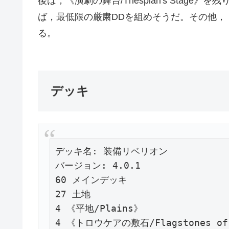
後は，《演劇の舞台/Thespian's Stage》を
ば，最低限の厳粛DDを組めそうだ。その他，《探検
る。
デッキ
デッキ名: 装備リベリオン

バージョン: 4.0.1

60 メインデッキ

27 土地

4 《平地/Plains》

4 《トロウケアの敷石/Flagstones of 