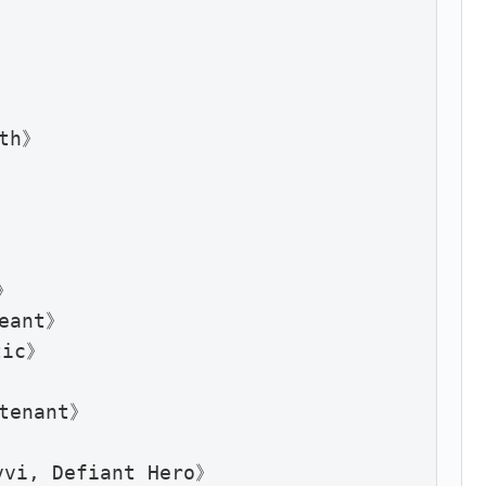
h》



ant》

ic》

enant》

, Defiant Hero》
