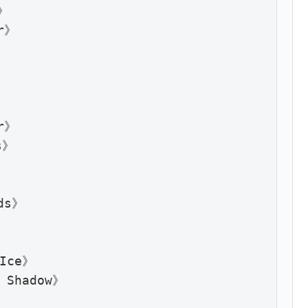


》



》

》

s》

Ice》

Shadow》
