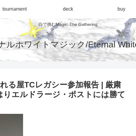
tournament
deck
buy
白で挑むMagic: The Gathering
ルホワイトマジック/Eternal White 
20:00 晴れる屋TCレガシー参加報告 | 厳粛
はりエルドラージ・ポストには勝て