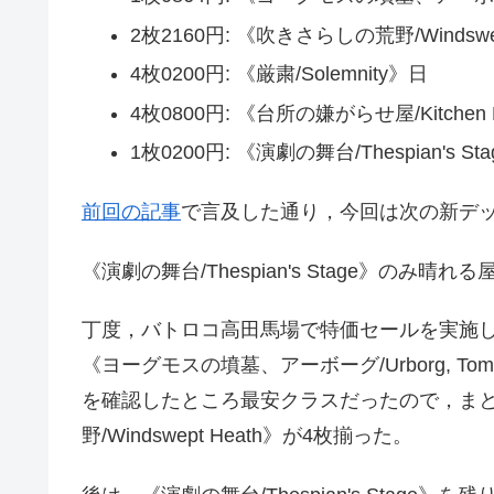
2枚2160円: 《吹きさらしの荒野/Windswep
4枚0200円: 《厳粛/Solemnity》日
4枚0800円: 《台所の嫌がらせ屋/Kitchen 
1枚0200円: 《演劇の舞台/Thespian's St
前回の記事
で言及した通り，今回は次の新デッ
《演劇の舞台/Thespian's Stage》の
丁度，バトロコ高田馬場で特価セールを実施しており
《ヨーグモスの墳墓、アーボーグ/Urborg, To
を確認したところ最安クラスだったので，ま
野/Windswept Heath》が4枚揃った。