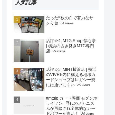
人気記事
たった5枚の白で有力なサ
クり台
54 views
店評☆4: MTG Shop 信心亭
| 横浜の古き良きMTG専門
店
29 views
店評☆3: MINT横浜店 | 横浜
のVIVRE内に構える地域カ
ードショップはレガシー勢
には通いにくい
25 views
#mtgjp カード評価 モダンホ
ライゾン | 歴代のメカニズ
ムが再録され全体的なカー
ドパワーが高い！
24 views