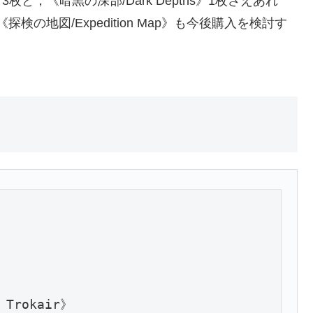
残り3枚と，《暗黒の深部/Dark Depths》1枚さえあれ
の地図/Expedition Map》も今後購入を検討す
Trokair》
