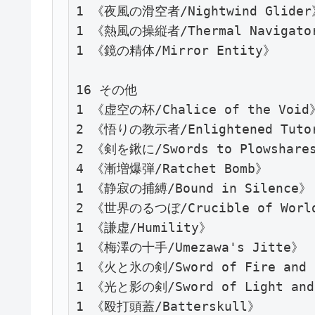
1 《夜風の滑空者/Nightwind Glider》
1 《熱風の操縦者/Thermal Navigator
1 《鏡の精体/Mirror Entity》

16 その他

1 《虚空の杯/Chalice of the Void》
2 《悟りの教示者/Enlightened Tutor
2 《剣を鍬に/Swords to Plowshares
4 《漸増爆弾/Ratchet Bomb》

1 《静寂の捕縛/Bound in Silence》

2 《世界のるつぼ/Crucible of World
1 《謙虚/Humility》

1 《梅澤の十手/Umezawa's Jitte》

1 《火と氷の剣/Sword of Fire and 
1 《光と影の剣/Sword of Light and 
1 《殴打頭蓋/Batterskull》
