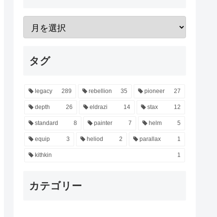
タグ
legacy
289
rebellion
35
pioneer
27
depth
26
eldrazi
14
stax
12
standard
8
painter
7
helm
5
equip
3
heliod
2
parallax
1
kithkin
1
カテゴリー