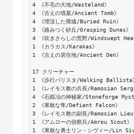
4 《不毛の大地/Wasteland》

4 《古えの墳墓/Ancient Tomb》

4 《埋没した廃墟/Buried Ruin》

3 《絡みつく砂丘/Grasping Dunes》

4 《吹きさらしの荒野/Windswept Heat
1 《カラカス/Karakas》

1 《古えの居住地/Ancient Den》

17 クリーチャー

1 《歩行バリスタ/Walking Ballista》
1 《レイモス教の兵長/Ramosian Serge
4 《石鍛冶の神秘家/Stoneforge Myst
2 《果敢な隼/Defiant Falcon》

3 《レイモス教の副長/Ramosian Lieut
1 《アムローの偵察兵/Amrou Scout》

1 《果敢な勇士リン・シヴィー/Lin Sivvi