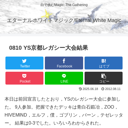
白で挑むMagic: The Gathering
エターナルホワイトマジック/Eternal White Magic
0810 YS京都レガシー大会結果
Twitter
Facebook
はてブ
Pocket
LINE
コピー
2025.06.18
2012.08.11
本日は前回宣言したとおり，YSのレガシー大会に参加し
た。 9人参加。把握できたデッキは青白石鍛冶，ZOO，
HIVEMIND，エルフ，僕，ゴブリン，バーン，テゼレッタ
ー。 結果は0-3でした。いろいろわからされた。