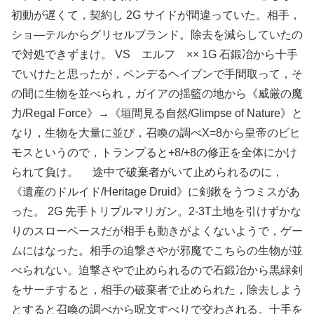
初動が遅くて，契約し 2G サイドが間違っていた。相手，
ショ―テルからグリセルブランド。除去を減らしていたの
で対処できずまけ。 VS エルフ ×× 1G 石鍛冶から十手
でいけたと思ったが，ペンデるヘイブンで手間取って，そ
の間に生物を並べられ，ガイアの揺籃の地から《威厳の魔
力/Regal Force》→《垣間見る自然/Glimpse of Nature》と
なり，生物を大量に並び，召喚の調べX=8から皇帝のビヒ
モスというので，トランプると+8/+8の修正を全体にかけ
られて負け。 途中で破棄者がいて止められるのに，
《遺産のドルイド/Heritage Druid》に剣鍬をうつミスがあ
った。 2G 先手トリプルマリガン。2-3T土地を引けずかな
りのスローペースだが相手も動きがよくないようで，ゲー
ムにはなった。相手の迫撃さやが邪魔でこちらの生物が並
べられない。迫撃さやで止められるので石鍛冶から黒緑剣
をサーチすると，相手の破棄者で止められた，除去しよう
とすると召喚の調べから呪文すべりで交わされる。十手を