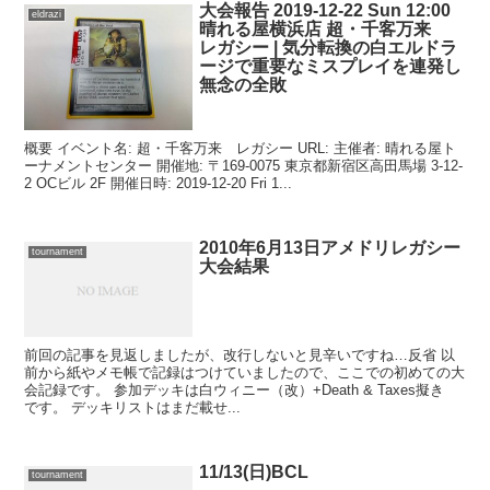
大会報告 2019-12-22 Sun 12:00
eldrazi
晴れる屋横浜店 超・千客万来
レガシー | 気分転換の白エルドラ
ージで重要なミスプレイを連発し
無念の全敗
概要 イベント名: 超・千客万来 レガシー URL: 主催者: 晴れる屋ト
ーナメントセンター 開催地: 〒169-0075 東京都新宿区高田馬場 3-12-
2 OCビル 2F 開催日時: 2019-12-20 Fri 1...
2010年6月13日アメドリレガシー
tournament
大会結果
前回の記事を見返しましたが、改行しないと見辛いですね…反省 以
前から紙やメモ帳で記録はつけていましたので、ここでの初めての大
会記録です。 参加デッキは白ウィニー（改）+Death & Taxes擬き
です。 デッキリストはまだ載せ...
11/13(日)BCL
tournament