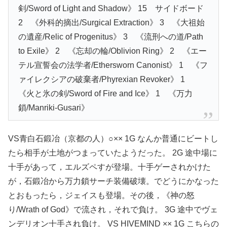
剣/Sword of Light and Shadow》 15 サイドボード
2 《外科的摘出/Surgical Extraction》 3 《大祖始
の遺産/Relic of Progenitus》 3 《流刑への道/Path
to Exile》 2 《忘却の輪/Oblivion Ring》 2 《エー
テル宣誓会の法学者/Ethersworn Canonist》 1 《フ
ァイレクシアの破棄者/Phyrexian Revoker》 1
《火と氷の剣/Sword of Fire and Ice》 1 《万力
鎖/Manriki-Gusari》
VS青白石鍛冶（京都の人）○×× 1G なんか普通にビートし
たら相手が土地がつまっていたようだった。 2G 途中場に
十手があって，エルズペすが登場。十手ゲーされかけた
が，石鍛冶から万力鎖サーチ装備破壊。でどうにかなった
とおもったら，ジェイスも登場。その後，《神の怒
り/Wrath of God》で流され，それで負け。 3G 途中でヴェ
ンデリオン十手され負け。 VS HIVEMIND ×× 1G こちらの