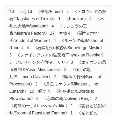
23 土地 13 《平地/Plains》 1 《トロウケアの敷
石/Flagstones of Trokair》 1 《Karakas》 4 《不
毛の大地/Wasteland》 4 《ミシュラの工
廠/Mishra’s Factory》 27 生物 4 《闘争の学び
手/Student of Warfare》 4 《ルーンの母/Mother of
Runes》 4 《石鍛冶の神秘家/Stoneforge Mystic》
3 《ファイレクシアの破棄者/Phyrexian Revoker》
3 スレイベンの守護者、サリア 3 《エイヴンの思
考検閲者/Aven Mindcensor》 2 《静月の騎
兵/Stillmoon Cavalier》 2 《幽体の行列/Spectral
Procession》 2 《月皇ミケウス/Mikaeus， the
Lunarch》 10 呪文 4 《剣を鍬に/Swords to
Plowshares》 2 《忘却の輪/Oblivion Ring》 2
《梅澤の十手/Umezawa’s Jitte》 1 《饗宴と飢餓の
剣/Sword of Feast and Famine》 1 《光と影の