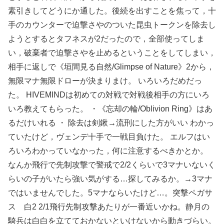
素引きしてどうにか通した。後続を出すことを焦って，十
手のカウンターで迫撃さやのついた昆虫トークンを除去し
ようとするとタフネスが2だったので，全部使ってしま
い，破棄者で迫撃さやを止めるということをしてしまい，
相手に返しで《垣間見る自然/Glimpse of Nature》2から，
無限マナ無限ドローが決まりまけ。 いろいろだめだっ
た。 HIVEMINDは初めての対戦で対戦後相手の方にいろ
いろ教えてもらった。 ・《忘却の輪/Oblivion Ring》はあ
るだけいれる ・ 除去は剣鍬→流刑にした方がいい わかっ
ていたけど，ヴェンデ十手で一戦目負けた。 エルフはい
ろいろわかっていなかった，何に注意するべきかとか。
なんか飛行で先制攻撃で警戒で2/2くらいで3マナいないく
らいの子がいたら強い気がする…探してみるか。→3マナ
ではいませんでした。5マナならいたけど…。突撃ペガサ
ス 白2 2/1飛行先制攻撃あたりが一番近いかね。静月の
騎兵は白白を立てておかないといけないから動きづらい。