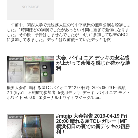
午前中、関西大学で元総務大臣の竹中平蔵氏の無料公演を聴講しま
した。1時間ほどの講演でしたがあっという間に過ぎて勉強になりま
した。その後、予告はしませんでしたが、4月に参加して以来のBCL
に参加してきました。デッキは以前使っていたデッキを微...
大会: パイオニア デッキの安定感
tournament
が上がって余裕を感じた確かな勝
利
概要大会名: 晴れる屋TC パイオニア12:00日時: 2025-06-29 Fri戦績:
2-1 (Bye1、不戦敗1)参加者: 5使用デッキ: デッキ: パイオニア モノ・
ホワイト v6.0.0 | エターナルホワイトマジック/Eter...
#mtgjp 大会報告 2019-04-19 Fri
tournament
20:00 晴れる屋TCレガシー | MF
横浜初日の裏での新デッキの初勝
利！