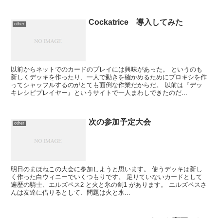
Cockatrice 導入してみた
other
以前からネットでのカードのプレイには興味があった。 というのも
新しくデッキを作ったり、一人で動きを確かめるためにプロキシを作
ってシャッフルするのがとても面倒な作業だからだ。 以前は『デッ
キレシピプレイヤー』というサイトで一人まわしできたのだ...
次の参加予定大会
other
明日のまほねこの大会に参加しようと思います。 使うデッキは新し
く作った白ウィニーでいくつもりです。 足りていないカードとして
遍歴の騎士、エルズペス2 と火と氷の剣1 があります。 エルズペスさ
んは友達に借りるとして、問題は火と氷...