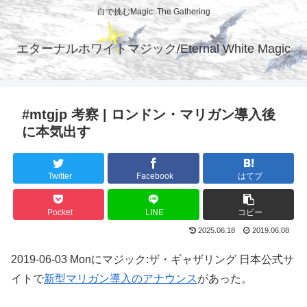
白で挑むMagic: The Gathering
エターナルホワイトマジック/Eternal White Magic
#mtgjp 考察 | ロンドン・マリガン導入後
に本気出す
Twitter
Facebook
はてブ
Pocket
LINE
コピー
2025.06.18
2019.06.08
2019-06-03 Monにマジック:ザ・ギャザリング 日本公式サ
イトで
新型マリガン導入のアナウンス
があった。