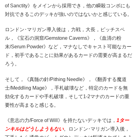
of Sanctity》をメインから採用でき，他の瞬殺コンボにも
対抗できるこのデッキが強いのではないかと感じている。
ロンドン･マリガン導入後は，力戦，大長，ピッチスペ
ル，《宝石の洞窟/Gemstone Caverns》，《血清の粉
末/Serum Powder》など，マナなしでキャスト可能なカー
ド，初手であることに効果があるカードの需要が高まるだ
ろう。
そして，《真髄の針/Pithing Needle》，《翻弄する魔道
士/Meddling Mage》，手札破壊など，特定のカードを無
効化するカードや手札破壊，そして1-2マナのカードの重
要性が高まると感じる。
《意志の力/Force of Will》を持たないデッキでは，
1ター
ンキルはどうしようもない
。ロンドン･マリガン導入後，