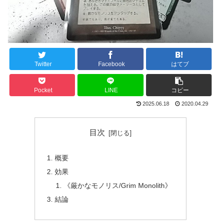
Twitter
Facebook
はてブ
Pocket
LINE
コピー
2025.06.18
2020.04.29
目次
概要
効果
《厳かなモノリス/Grim Monolith》
結論