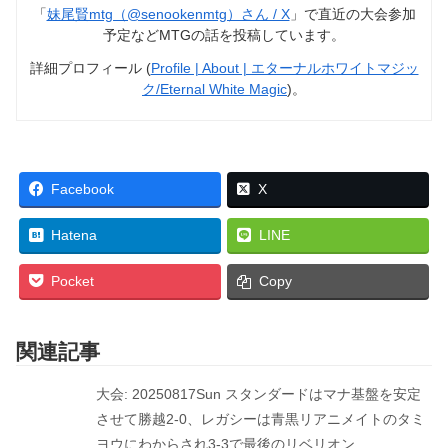
「
妹尾賢mtg（@senookenmtg）さん / X
」で直近の大会参加
予定などMTGの話を投稿しています。
詳細プロフィール (
Profile | About | エターナルホワイトマジッ
ク/Eternal White Magic
)。
Facebook
X
Hatena
LINE
Pocket
Copy
関連記事
大会: 20250817Sun スタンダードはマナ基盤を安定
させて勝越2-0、レガシーは青黒リアニメイトのタミ
ヨウにわからされ3-3で最後のリベリオン