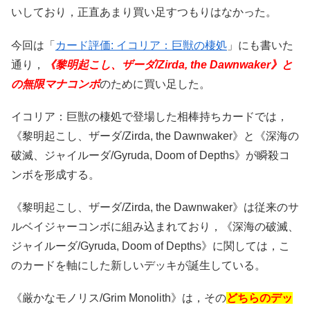
いしており，正直あまり買い足すつもりはなかった。
今回は「
カード評価: イコリア：巨獣の棲処
」にも書いた
通り，
《黎明起こし、ザーダ/Zirda, the Dawnwaker》と
の無限マナコンボ
のために買い足した。
イコリア：巨獣の棲処で登場した相棒持ちカードでは，
《黎明起こし、ザーダ/Zirda, the Dawnwaker》と《深海の
破滅、ジャイルーダ/Gyruda, Doom of Depths》が瞬殺コ
ンボを形成する。
《黎明起こし、ザーダ/Zirda, the Dawnwaker》は従来のサ
ルベイジャーコンボに組み込まれており，《深海の破滅、
ジャイルーダ/Gyruda, Doom of Depths》に関しては，こ
のカードを軸にした新しいデッキが誕生している。
《厳かなモノリス/Grim Monolith》は，その
どちらのデッ