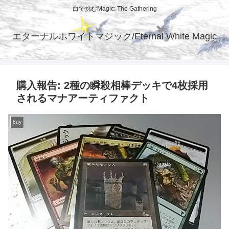
白で挑むMagic: The Gathering
エターナルホワイトマジック/Eternal White Magic
購入報告: 2種の瞬殺相棒デッキで4枚採用
されるマナアーティファクト
buy