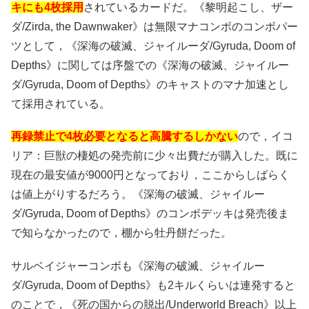
キにも4枚採用
されているカードだ。《黎明起こし、ザー
ダ/Zirda, the Dawnwaker》は無限マナコンボのコンボパー
ツとして，《深海の破滅、ジャイルーダ/Gyruda, Doom of
Depths》に関しては序盤での《深海の破滅、ジャイルー
ダ/Gyruda, Doom of Depths》のキャストのマナ加速とし
て採用されている。
再録禁止で4枚必要となると高騰するしかない
ので，イコ
リア：巨獣の棲処の発売前に少々出費だが購入した。既に
現在の最安値が9000円となっており，ここからしばらく
は値上がりするだろう。《深海の破滅、ジャイルー
ダ/Gyruda, Doom of Depths》のコンボデッキは発売後ま
で知らなかったので，棚から牡丹餅だった。
サルベイジャーコンボも《深海の破滅、ジャイルー
ダ/Gyruda, Doom of Depths》も2キルくらいは連発すると
のことで，《死の国からの脱出/Underworld Breach》以上