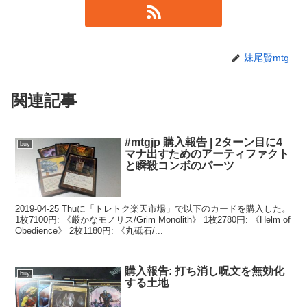
妹尾賢mtg
関連記事
#mtgjp 購入報告 | 2ターン目に4
buy
マナ出すためのアーティファクト
と瞬殺コンボのパーツ
2019-04-25 Thuに「トレトク楽天市場」で以下のカードを購入した。
1枚7100円: 《厳かなモノリス/Grim Monolith》 1枚2780円: 《Helm of
Obedience》 2枚1180円: 《丸砥石/...
購入報告: 打ち消し呪文を無効化
buy
する土地