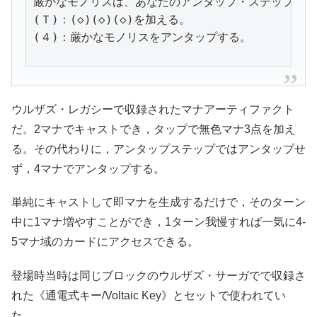
厳かなモノリスは、あなたのアンタップ・ステップにア
(Ｔ)：(◇)(◇)(◇)を加える。

(４)：厳かなモノリスをアンタップする。
ウルザズ・レガシーで収録されたマナアーティファクト
だ。2マナでキャストでき，タップで無色マナ3点を加え
る。その代わりに，アンタップステップではアンタップせ
ず，4マナでアンタップする。
単純にキャストして即マナを生成するだけで，そのターン
中に1マナ増やすことができ，1ターン我慢すれば一気に4-
5マナ域のカードにアクセスできる。
登場時当時は同じブロックのウルザズ・サーガでで収録さ
れた《通電式キー/Voltaic Key》とセットで使われてい
た。