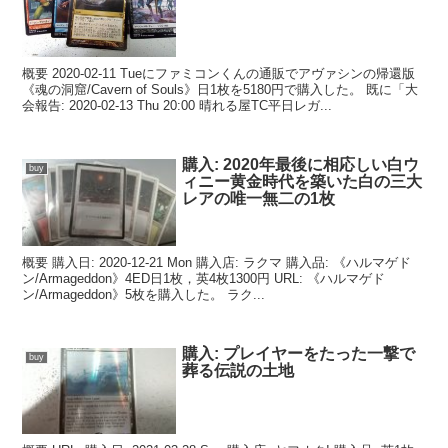
概要 2020-02-11 Tueにファミコンくんの通販でアヴァシンの帰還版
《魂の洞窟/Cavern of Souls》日1枚を5180円で購入した。 既に「大
会報告: 2020-02-13 Thu 20:00 晴れる屋TC平日レガ...
購入: 2020年最後に相応しい白ウ
buy
ィニー黄金時代を築いた白の三大
レアの唯一無二の1枚
概要 購入日: 2020-12-21 Mon 購入店: ラクマ 購入品: 《ハルマゲド
ン/Armageddon》4ED日1枚，英4枚1300円 URL: 《ハルマゲド
ン/Armageddon》5枚を購入した。 ラク...
購入: プレイヤーをたった一撃で
buy
葬る伝説の土地