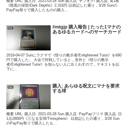
概要 URL: 購入日: 2021-03-28 Sun 購入店: ヤフオク! 購入品: 英1枚
《暗黒の深部/Dark Depths》2,316円 以前記した通り，3/28 Sunの
PayPay祭りで購入したものの購入...
#mtgjp 購入報告 | たった1マナの
buy
あるゆるカードへのサーチカード
2019-04-07 Sunにラクマで《悟りの教示者/Enlightened Tutor》を680
円で購入した。 大会で対戦していると，意外と《悟りの教示
者/Enlightened Tutor》を知らない人に出くわすので，テキストを以
下に...
購入: あらゆる呪文にマナを要求
buy
する球
概要 URL: 購入日: 2021-03-28 Sun 購入店: PayPayフリマ 購入品: 日
1点2800円《三なる宝球/Trinisphere》 以前記したの通り，3/28 Sun
のPayPay祭りで購入したも...