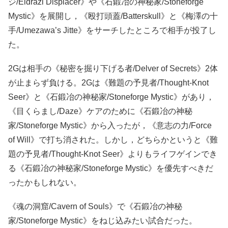
ジ/Eldrazi Displacer》や《石鍛冶の神秘家/Stoneforge
Mystic》を展開し，《殴打頭蓋/Batterskull》と《梅澤の十
手/Umezawa’s Jitte》をサーチしたところで相手が投了し
た。
2Gは相手の《秘密を掘り下げる者/Delver of Secrets》2体
が止まらず負ける。2Gは《難題の予見者/Thought-Knot
Seer》と《石鍛冶の神秘家/Stoneforge Mystic》があり，
《目くらまし/Daze》ケアのために《石鍛冶の神秘
家/Stoneforge Mystic》から入ったが，《意志の力/Force
of Will》で打ち消された。しかし，どちらかというと《難
題の予見者/Thought-Knot Seer》よりもライフゲインでき
る《石鍛冶の神秘家/Stoneforge Mystic》を優先すべきだ
ったかもしれない。
《魂の洞窟/Cavern of Souls》で《石鍛冶の神秘
家/Stoneforge Mystic》をねじ込みたい試合だった。