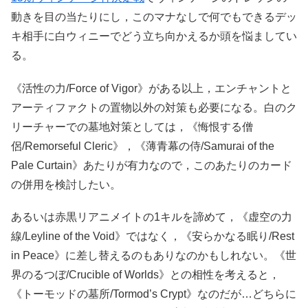
動きを目の当たりにし，このマナなしで何でもできるデッ
キ相手に白ウィニーでどう立ち向かえるか頭を悩ましてい
る。
《活性の力/Force of Vigor》がある以上，エンチャントと
アーティファクトの置物以外の対策も必要になる。白のク
リーチャーでの墓地対策としては，《悔恨する僧
侶/Remorseful Cleric》，《薄青幕の侍/Samurai of the
Pale Curtain》あたりが有力なので，このあたりのカード
の併用を検討したい。
あるいは赤黒リアニメイトの1キルを諦めて，《虚空の力
線/Leyline of the Void》ではなく，《安らかなる眠り/Rest
in Peace》に差し替えるのもありなのかもしれない。《世
界のるつぼ/Crucible of Worlds》との相性を考えると，
《トーモッドの墓所/Tormod’s Crypt》なのだが…どちらに