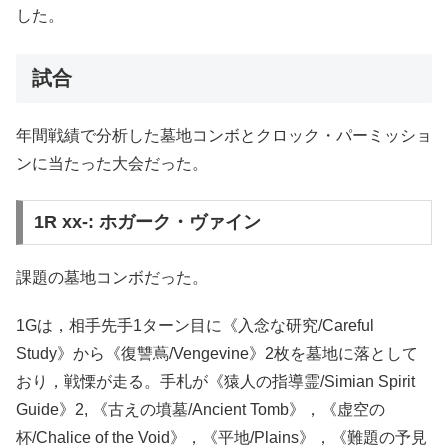
した。
試合
年間戦績で分析した墓地コンボとクロック・パーミッショ
ンに当たった大会だった。
1R xx-: ホガーク・ヴァイン
課題の墓地コンボだった。
1Gは，相手先手1ターン目に《入念な研究/Careful
Study》から《復讐蔦/Vengevine》2枚を墓地に落として
おり，戦慄が走る。手札が《猿人の指導霊/Simian Spirit
Guide》2, 《古えの墳墓/Ancient Tomb》，《虚空の
杯/Chalice of the Void》，《平地/Plains》，《難題の予見