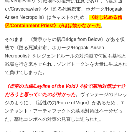
蔦/Vengevine》の戦場への復帰は任意であり，《墓所這
い/Gravecrawler》や《甦る死滅都市、ホガーク/Hogaak,
Arisen Necropolis》はキャストのため，
《封じ込める僧
侶/Containment Priest》がほぼ効かなかった
。
そのまま，《黄泉からの橋/Bridge from Below》がある状
態で《甦る死滅都市、ホガーク/Hogaak, Arisen
Necropolis》をレジェンドルールの対消滅で何回も墓地と
戦場を行き来させられ，ゾンビトークンを大量に生成され
て負けてしまった。
《虚空の力線/Leyline of the Void》4枚で墓地対策は十分
だろうと思っていたのが甘かった
。ヴィンテージのドレッ
ジのように，《活性の力/Force of Vigor》があるため，エ
ンチャント・アーティファクトの墓地対策は不十分だっ
た。墓地コンボへの対策の見直しに迫られた。