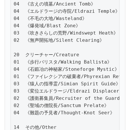
04  《古えの墳墓/Ancient Tomb》

04  《エルドラージの寺院/Eldrazi Temple》

04  《不毛の大地/Wasteland》

04  《爆発域/Blast Zone》

03  《吹きさらしの荒野/Windswept Heath》

02  《無声開拓地/Silent Clearing》

20  クリーチャー/Creature

01  《歩行バリスタ/Walking Ballista》

04  《石鍛冶の神秘家/Stoneforge Mystic》

01  《ファイレクシアの破棄者/Phyrexian Revoke
03  《猿人の指導霊/Simian Spirit Guide》

03  《変位エルドラージ/Eldrazi Displacer》

02  《護衛募集員/Recruiter of the Guard》

02  《聖域の僧院長/Sanctum Prelate》

04  《難題の予見者/Thought-Knot Seer》

14  その他/Other
