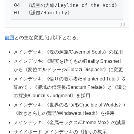
04  《虚空の力線/Leyline of the Void》

01  《謙虚/Humility》
前回
との主な変更点は以下となる。
メインデッキ: 《魂の洞窟/Cavern of Souls》の採用
メインデッキ: 《現実を砕くもの/Reality Smasher》
から《変位エルドラージ/Eldrazi Displacer》に変更
メインデッキ: 《悟りの教示者/Enlightened Tutor》を
辞めて，《聖域の僧院長/Sanctum Prelate》と《議会
の採決/Council’s Judgment》を採用
メインデッキ: 《世界のるつぼ/Crucible of Worlds》+
《吹きさらしの荒野/Windswept Heath》を採用
メインデッキ: 《金属モックス/Chrome Mox》の減量
サイドボード: メインデッキの《悟りの教示