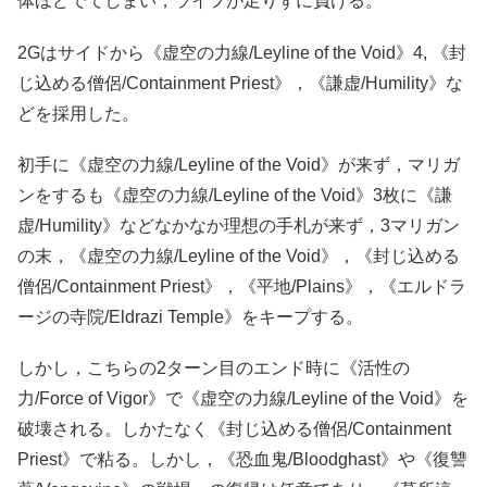
体ほどでてしまい，ライフが足りずに負ける。
2Gはサイドから《虚空の力線/Leyline of the Void》4, 《封
じ込める僧侶/Containment Priest》，《謙虚/Humility》な
どを採用した。
初手に《虚空の力線/Leyline of the Void》が来ず，マリガ
ンをするも《虚空の力線/Leyline of the Void》3枚に《謙
虚/Humility》などなかなか理想の手札が来ず，3マリガン
の末，《虚空の力線/Leyline of the Void》，《封じ込める
僧侶/Containment Priest》，《平地/Plains》，《エルドラ
ージの寺院/Eldrazi Temple》をキープする。
しかし，こちらの2ターン目のエンド時に《活性の
力/Force of Vigor》で《虚空の力線/Leyline of the Void》を
破壊される。しかたなく《封じ込める僧侶/Containment
Priest》で粘る。しかし，《恐血鬼/Bloodghast》や《復讐