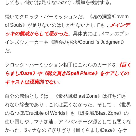
しても，4枚では足りないので，増加を検討する。
続いてクロック・パーミッションだ。《魂の洞窟/Cavern
of Souls》が足りないのはしかたないとしても，
メインデ
ッキの構成からして悪かった
。具体的には，4マナのプレ
インズウォーカーや《議会の採決/Council’s Judgment》
だ。
クロック・パーミッション相手にこれらのカードを
《目く
らまし/Daze》や《呪文貫き/Spell Pierce》をケアしての
キャストは現実的でない
。
自分の感触としては，《爆発域/Blast Zone》は打ち消さ
れない除去であり，これは悪くなかった。そして，《世界
のるつぼ/Crucible of Worlds》も《爆発域/Blast Zone》の
使い回しや，マナ加速，アドバンテージ源としても悪くな
かった。3マナなのでぎりぎり《目くらまし/Daze》をケ