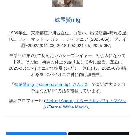
妹尾賢mtg
1989年生。東京都江戸川区在住。白使い。出没店舗=晴れる屋
TC。フォーマット=レガシー、パイオニア (2025-05/)。プレイ
歴=2002/2011-08, 2018-09/2021-05, 2025-05/。
中学生に第7版で初めたレガシープレイヤー。社会人になって
中断。その後、再開と休止を繰り返して今に至る。直近は
2025-05にパイオニアで復帰 (レガシー休止) し、2025-07の晴
れる屋TCパイオニア神に向け調整中。
「
妹尾賢mtg（@senookenmtg）さん / X
」で直近の大会参加
予定などMTGの話を投稿しています。
詳細プロフィール (
Profile | About | エターナルホワイトマジッ
ク/Eternal White Magic
)。