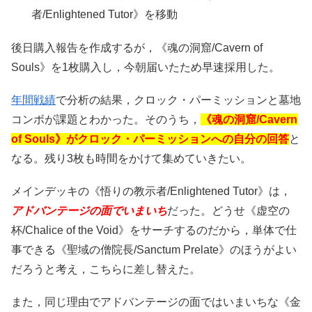
者/Enlightened Tutor》を移動
後日購入報告を作成するが，《魂の洞窟/Cavern of
Souls》を1枚購入し，今朝届いたため早速採用した。
年間戦績
で分析の結果，クロック・パーミッションと墓地
コンボが課題とわかった。そのうち，
《魂の洞窟/Cavern
of Souls》がクロック・パーミッションへの自分の回答
と
なる。残り3枚も時間をかけて集めていきたい。
メインデッキの《悟りの教示者/Enlightened Tutor》は，
アドバンテージの面でいまいち
だった。どうせ《虚空の
杯/Chalice of the Void》をサーチするのだから，単体で仕
事できる《聖域の僧院長/Sanctum Prelate》のほうがよい
だろうと考え，こちらに差し替えた。
また，同じ理由でアドバンテージの面ではいまいちな《金