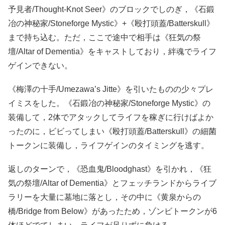
予見者/Thought-Knot Seer》のブロックでしのぎ，《石鍛
冶の神秘家/Stoneforge Mystic》+《殴打頭蓋/Batterskull》
まで持ち込む。ただ，ここで途中で相手は《狂気の祭
壇/Altar of Dementia》をキャストしており，絆魂でライフ
ゲインできない。
《梅澤の十手/Umezawa’s Jitte》を引いたものの少々プレ
イミスをした。《石鍛冶の神秘家/Stoneforge Mystic》の
装備して，2体でアタックしてライフを稼ぎに行けばよか
ったのに，ビビってしまい《殴打頭蓋/Batterskull》の細菌
トークンに装備し，ライフゲインのタイミングを逃す。
返しのターンで，《恐血鬼/Bloodghast》を引かれ，《狂
気の祭壇/Altar of Dementia》とフェッチランドからライブ
ラリーを大量に墓地に落とし，その中に《黄泉からの
橋/Bridge from Below》があったため，ゾンビトークンが6