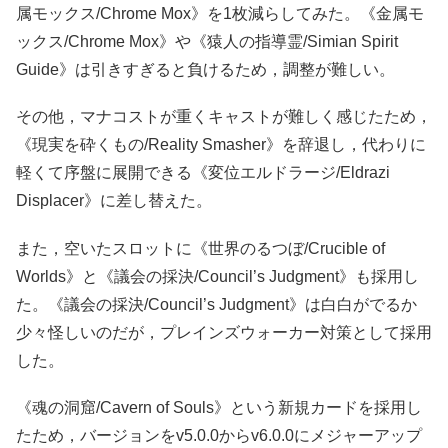
属モックス/Chrome Mox》を1枚減らしてみた。《金属モ
ックス/Chrome Mox》や《猿人の指導霊/Simian Spirit
Guide》は引きすぎると負けるため，調整が難しい。
その他，マナコストが重くキャストが難しく感じたため，
《現実を砕くもの/Reality Smasher》を辞退し，代わりに
軽くて序盤に展開できる《変位エルドラージ/Eldrazi
Displacer》に差し替えた。
また，空いたスロットに《世界のるつぼ/Crucible of
Worlds》と《議会の採決/Council’s Judgment》も採用し
た。《議会の採決/Council’s Judgment》は白白がでるか
少々怪しいのだが，プレインズウォーカー対策として採用
した。
《魂の洞窟/Cavern of Souls》という新規カードを採用し
たため，バージョンをv5.0.0からv6.0.0にメジャーアップ