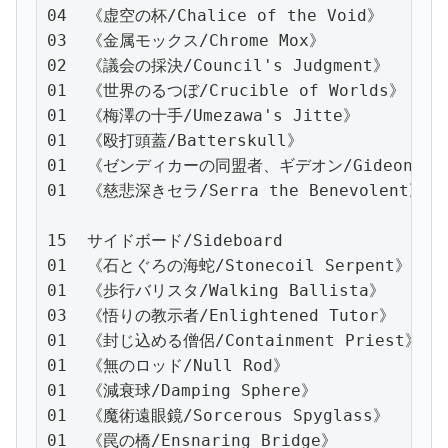
04  《虚空の杯/Chalice of the Void》

03  《金属モックス/Chrome Mox》

02  《議会の採決/Council's Judgment》

01  《世界のるつぼ/Crucible of Worlds》

01  《梅澤の十手/Umezawa's Jitte》

01  《殴打頭蓋/Batterskull》

01  《ゼンディカーの同盟者、ギデオン/Gideon, Ally
01  《慈悲深きセラ/Serra the Benevolent》

15  サイドボード/Sideboard

01  《石とぐろの海蛇/Stonecoil Serpent》

01  《歩行バリスタ/Walking Ballista》

03  《悟りの教示者/Enlightened Tutor》

01  《封じ込める僧侶/Containment Priest》

01  《無のロッド/Null Rod》

01  《減衰球/Damping Sphere》

01  《魔術遠眼鏡/Sorcerous Spyglass》

01  《罠の橋/Ensnaring Bridge》
