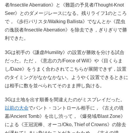
者/Insectile Aberration》と《難題の予見者/Thought-Knot
Seer》とのダメージレースになる。残りライフ1のところ
で，《歩行バリスタ/Walking Ballista》でなんとか《昆虫
の逸脱者/Insectile Aberration》を除去でき，ぎりぎりで勝
利できた。
3Gは初手の《謙虚/Humility》の設置が勝敗を分ける試合
だった。ただ，《意志の力/Force of Will》や《目くらま
し/Daze》をうまく合わされてこちらが展開できず，設置
のタイミングがなかなかない。ようやく設置できるときに
は相手に数を並べられてそのまま押し負ける。
3Gは土地を出す順番を間違えたのがミスプレイだった。
以前の大会
でバント・コントロール相手に，《古えの墳
墓/Ancient Tomb》を出し渋って，《爆発域/Blast Zone》
による《王冠泥棒、オーコ/Oko, Thief of Crowns》の除去
が遅れてしまい負けたことがあったため，《古えの墳