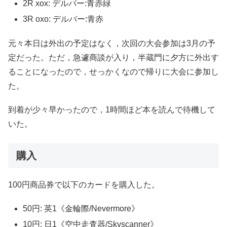
2R xox: デルバー:青赤緑
3R oxo: デルバー:青赤
元々本日は外出の予定はなく，次回の大会参加は3月の予
定だった。ただ，急遽商談が入り，半蔵門に夕方に外出す
ることになったので，せっかくなので帰りに大会に参加し
た。
到着が少々早かったので，1時間ほど本を読んで待機して
いた。
購入
100円商品券で以下のカードを購入した。
50円: 英1《金輪際/Nevermore》
10円: 日1《空中走査器/Skyscanner》