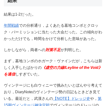
結果
結果は1-2だった。
年間戦績
での分析通り，よくあたる墓地コンボとクロッ
ク・パーミッションに当たった大会だった。この傾向がわ
かっただけでも，時間をかけて分析した意味があった。
しかしながら，両者への
対策不足
が判明した。
まず，墓地コンボのホガーク・ヴァインだが，こちらは新
しく入手したばかりの
《虚空の力線/Leyline of the Void》
を過信
しすぎていた。
ヴィンテージにも白ウィニーで挑みたいとぼんやり考えて
おり，DiaryNoteのヴィンテージ勢の日記もときどき見て
いる。最近だと，武漢さんの
【NOTE】ドレッジ史
や，
第
15期ヴィンテージ神決定戦
でヴィンテージのドレッジの