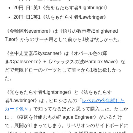
20円: 日1英1《光をもたらす者/Lightbringer》
20円: 日1英1《法をもたらす者/Lawbringer》
《金輪際/Nevermore》は《悟りの教示者/Enlightened
Tutor》からのサーチ用として前から1枚は欲しかった。
《空中走査器/Skyscanner》は《オパール色の輝
き/Opalescence》+《パララクスの波/Parallax Wave》な
どで無限ドローのパーツとして前々から1枚は欲しかっ
た。
《光をもたらす者/Lightbringer》と《法をもたらす
者/Lawbringer》は，ヒロシさんの「
レベルの今年試した
カード色々
」で知ってなるほどと思って購入した。たしか
に，《疫病を仕組むもの/Plague Engineer》がいるだけ
で，展開が止まってしまう。リベリオンのサイドボードに