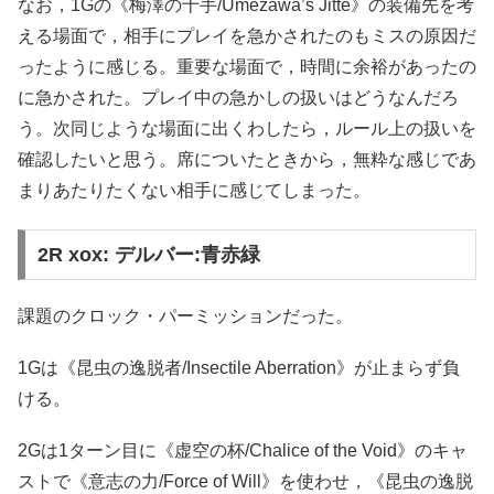
なお，1Gの《梅澤の十手/Umezawa’s Jitte》の装備先を考
える場面で，相手にプレイを急かされたのもミスの原因だ
ったように感じる。重要な場面で，時間に余裕があったの
に急かされた。プレイ中の急かしの扱いはどうなんだろ
う。次同じような場面に出くわしたら，ルール上の扱いを
確認したいと思う。席についたときから，無粋な感じであ
まりあたりたくない相手に感じてしまった。
2R xox: デルバー:青赤緑
課題のクロック・パーミッションだった。
1Gは《昆虫の逸脱者/Insectile Aberration》が止まらず負
ける。
2Gは1ターン目に《虚空の杯/Chalice of the Void》のキャ
ストで《意志の力/Force of Will》を使わせ，《昆虫の逸脱