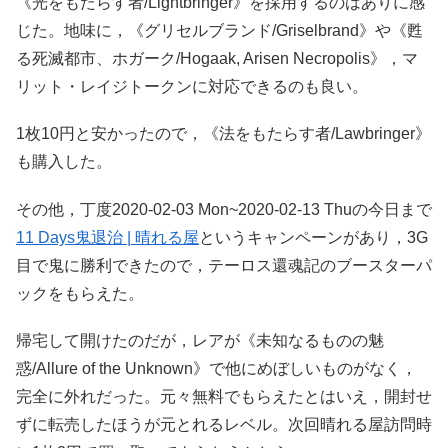
《光をもたらす者/Lightbringer》を採用するのはありに感
じた。地味に，《グリセルブランド/Griselbrand》や《甦
る死滅都市、ホガーク/Hogaak, Arisen Necropolis》，マ
リット・レイジトークンに対応できるのも良い。
1枚10円と安かったので，《法をもたらす者/Lawbringer》
も購入した。
その他，丁度2020-02-03 Mon~2020-02-13 Thuの今日まで
11 Days鬼退治 | 晴れる屋
というキャンペーンがあり，3G
目で鬼に勝利できたので，テーロス還魂記のブースターパ
ックをもらえた。
帰宅して開けたのだが，レアが《未知なるものの魅
惑/Allure of the Unknown》で他にめぼしいものがなく，
完全に外れだった。元々無料でもらえたとはいえ，開封せ
ずに転売したほうが元とれるレベル。次回晴れる屋訪問時