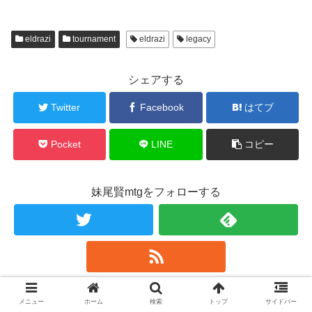
eldrazi
tournament
eldrazi
legacy
シェアする
Twitter
Facebook
はてブ
Pocket
LINE
コピー
妹尾賢mtgをフォローする
妹尾賢mtg
メニュー
ホーム
検索
トップ
サイドバー