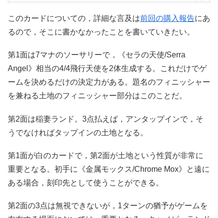
このカードについての，詳細な言及は
前回の購入報告
にあ
るので，そこに書かなかったことを書いていきたい。
第1面は7マナのソーサリーで，《セラの天使/Serra
Angel》相当の4/4飛行天使を2体生成する。これだけでゲ
ームを決めるだけの決定力がある。題名のフィニッシャー
を兼ねる土地のフィニッシャー部分はこのことだ。
第2面は稲妻ランド。3点払えば，アンタップインで，そ
うでなければタップインの土地となる。
第1面が白のカードで，第2面が土地という性質が非常に
重要となる。初手に《金属モックス/Chrome Mox》と遠に
ある場合，刻印先として使うことができる。
第2面の3点は無視できないが，1ターンの猶予がゲームを