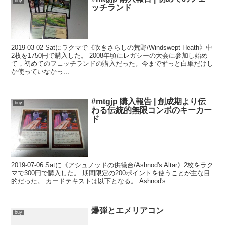
buy
ッチランド
2019-03-02 Satにラクマで《吹きさらしの荒野/Windswept Heath》中
2枚を1750円で購入した。 2008年頃にレガシーの大会に参加し始め
て，初めてのフェッチランドの購入だった。今までずっと白単だけし
か使っていなかっ...
#mtgjp 購入報告 | 創成期より伝
buy
わる伝統的無限コンボのキーカー
ド
2019-07-06 Satに《アシュノッドの供犠台/Ashnod's Altar》2枚をラク
マで300円で購入した。 期間限定の200ポイントを使うことが主な目
的だった。 カードテキストは以下となる。 Ashnod's...
爆弾とエメリアコン
buy