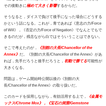
その後動きに
極めて大きく影響
するからだ。
そうなると，ダイスで負けて後手になった場合にどうする
かという話になる。これが，青であれば《意志の力/Force
of Will》，《否定の力/Force of Negation》でなんとでもで
きるのだが，残念ながら白ではそういうことはできない。
そこで考えたのが，
《別館の大長/Chancellor of the
Annex》
だ。《別館の大長/Chancellor of the Annex》があ
れば，先手だろうと後手だろうと，
初動で勝てる
可能性が
大きくなる。
問題は，ゲーム開始時公開以後の《別館の大
長/Chancellor of the Annex》の取り扱いだ。
このカードを採用しながら，有効活用する上で，
《金属モ
ックス/Chrome Mox》，《宝石の洞窟/Gemstone