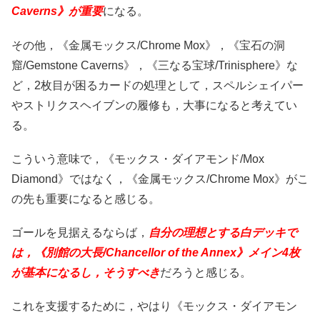
Caverns》が重要
になる。
その他，《金属モックス/Chrome Mox》，《宝石の洞
窟/Gemstone Caverns》，《三なる宝球/Trinisphere》な
ど，2枚目が困るカードの処理として，スペルシェイパー
やストリクスヘイブンの履修も，大事になると考えてい
る。
こういう意味で，《モックス・ダイアモンド/Mox
Diamond》ではなく，《金属モックス/Chrome Mox》がこ
の先も重要になると感じる。
ゴールを見据えるならば，
自分の理想とする白デッキで
は，《別館の大長/Chancellor of the Annex》メイン4枚
が基本になるし，そうすべき
だろうと感じる。
これを支援するために，やはり《モックス・ダイアモン