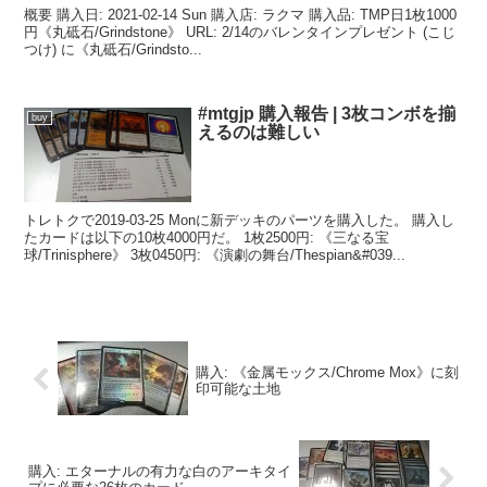
概要 購入日: 2021-02-14 Sun 購入店: ラクマ 購入品: TMP日1枚1000
円《丸砥石/Grindstone》 URL: 2/14のバレンタインプレゼント (こじ
つけ) に《丸砥石/Grindsto...
#mtgjp 購入報告 | 3枚コンボを揃
buy
えるのは難しい
トレトクで2019-03-25 Monに新デッキのパーツを購入した。 購入し
たカードは以下の10枚4000円だ。 1枚2500円: 《三なる宝
球/Trinisphere》 3枚0450円: 《演劇の舞台/Thespian&#039...
購入: 《金属モックス/Chrome Mox》に刻
印可能な土地
購入: エターナルの有力な白のアーキタイ