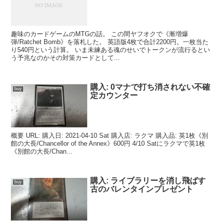
趣味のカードゲームのMTGの話。 この間ヤフオクで《漸増爆
弾/Ratchet Bomb》を落札した。 英語版4枚で合計2200円。一枚当た
り540円という計算。 いま未練ある魂のせいでトークンが流行るとい
う予兆なのかその対策カードとして...
購入: 0マナで打ち消されない不確
buy
定カウンター
概要 URL: 購入日: 2021-04-10 Sat 購入店: ラクマ 購入品: 英1枚《別
館の大長/Chancellor of the Annex》600円 4/10 Satにラクマで英1枚
《別館の大長/Chan...
購入: ライブラリーを消し飛ばす
buy
古のバレンタインプレゼント