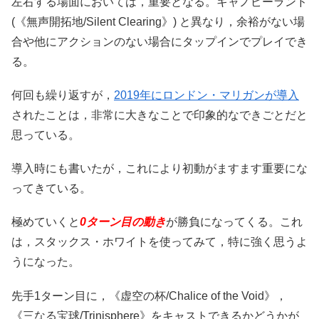
左右する場面においては，重要となる。キャノピーランド
(《無声開拓地/Silent Clearing》) と異なり，余裕がない場
合や他にアクションのない場合にタップインでプレイでき
る。
何回も繰り返すが，
2019年にロンドン・マリガンが導入
されたことは，非常に大きなことで印象的なできごとだと
思っている。
導入時にも書いたが，これにより初動がますます重要にな
ってきている。
極めていくと
0ターン目の動き
が勝負になってくる。これ
は，スタックス・ホワイトを使ってみて，特に強く思うよ
うになった。
先手1ターン目に，《虚空の杯/Chalice of the Void》，
《三なる宝球/Trinisphere》をキャストできるかどうかが