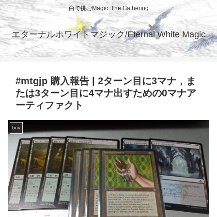
白で挑むMagic: The Gathering
エターナルホワイトマジック/Eternal White Magic
#mtgjp 購入報告 | 2ターン目に3マナ，ま
たは3ターン目に4マナ出すための0マナア
ーティファクト
buy