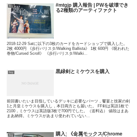
#mtgjp 購入報告 | PWを破壊でき
buy
る2種類のアーティファクト
2018-12-29 Satに以下の3枚のカードをカードショップで購入した。
2枚 4000円 《歩行バリスタ/Walking Ballista》 1枚 600円 《呪われた
巻物/Cursed Scroll》 《歩行バリスタ/Walki...
黒緑剣とミケウスを購入
buy
前回書いたいま目指しているデッキに必要なパーツ，饗宴と技家の剣
1と月皇ミケウスを購入し，本日両方とも届いた。 FF剣は英語1枚で
2100，ミケウスは英語版3枚で700円でした。（送料込） 値段はまあ
まあ納得。ミケウスがあまり使われていない...
購入: 《金属モックス/Chrome
buy