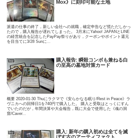
Mox》に刻印可能な土地
派遣の仕事の終了，新しい会社への就職，確定申告など慌ただしかっ
たので，購入報告が遅れてしまった。 3月末にYahoo! JAPANとLINE
の経営統合を記念したPayPay祭りがあり，クーポンやポイント還元
を目当てに3/28 Sunに...
購入報告: 瞬殺コンボも兼ねる白
buy
の至高の墓地対策カード
概要 2020-01-30 Thuにラクマで《安らかなる眠り/Rest in Peace》ラ
ヴニカへの回帰日1を740円で購入した。 購入と受取はとっくにすん
でいたのだが，年間決算や大会報告，既に大会で使用した《魂の洞
窟/Caver...
購入: 新年の購入初めは全てを滅
buy
ぼす古のアーティファクト