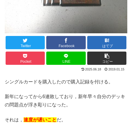
Twitter
Facebook
はてブ
Pocket
LINE
コピー
2025.06.18
2019.01.15
シングルカードを購入したので購入記録を付ける。
新年になってから6連敗しており，新年早々自分のデッキ
の問題点が浮き彫りになった。
それは，
速度が遅いこと
だ。