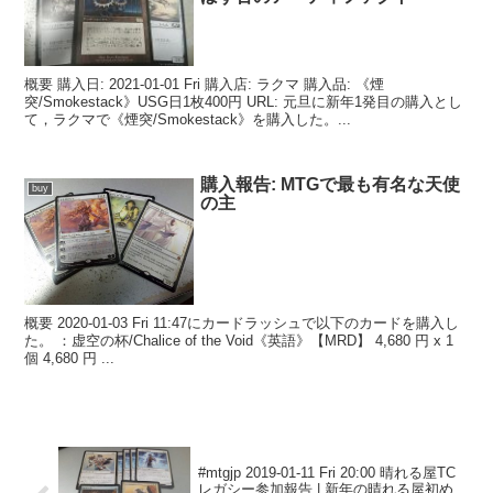
概要 購入日: 2021-01-01 Fri 購入店: ラクマ 購入品: 《煙
突/Smokestack》USG日1枚400円 URL: 元旦に新年1発目の購入とし
て，ラクマで《煙突/Smokestack》を購入した。...
購入報告: MTGで最も有名な天使
buy
の主
概要 2020-01-03 Fri 11:47にカードラッシュで以下のカードを購入し
た。 ：虚空の杯/Chalice of the Void《英語》【MRD】 4,680 円 x 1
個 4,680 円 ...
#mtgjp 2019-01-11 Fri 20:00 晴れる屋TC
レガシー参加報告 | 新年の晴れる屋初め