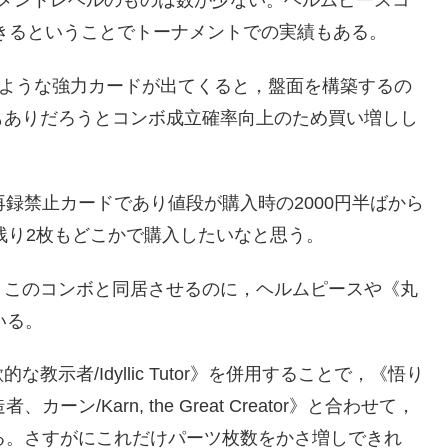
ナメントレベルのものは数が少ない。ヘルムピースコ
できるということでトーナメントでの実績もある。
owns》のような強力カードが出てくると，盤面を構築するの
もありだろうとコンボ成立確率向上のため買い増しし
いるが，再録禁止カードであり値段が購入時の2000円半ばから
。残り2枚もどこかで購入したいなと思う。
。このコンボと同居させるのに，ヘルムピースや《丸
いる。
示者/Idyllic Tutor》を併用することで，《悟り
者、カーン/Karn, the Great Creator》と合わせて，
る。さすがにこれだけパーツ枚数をかさ増しできれ