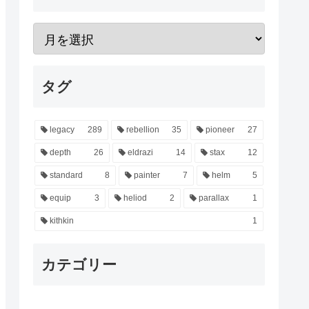
タグ
legacy
289
rebellion
35
pioneer
27
depth
26
eldrazi
14
stax
12
standard
8
painter
7
helm
5
equip
3
heliod
2
parallax
1
kithkin
1
カテゴリー