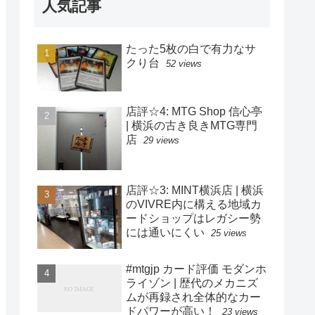
人気記事
たった5枚の白で有力なサ
クり台
52 views
店評☆4: MTG Shop 信心亭
| 横浜の古き良きMTG専門
店
29 views
店評☆3: MINT横浜店 | 横浜
のVIVRE内に構える地域カ
ードショップはレガシー勢
には通いにくい
25 views
#mtgjp カード評価 モダンホ
ライゾン | 歴代のメカニズ
ムが再録され全体的なカー
ドパワーが高い！
23 views