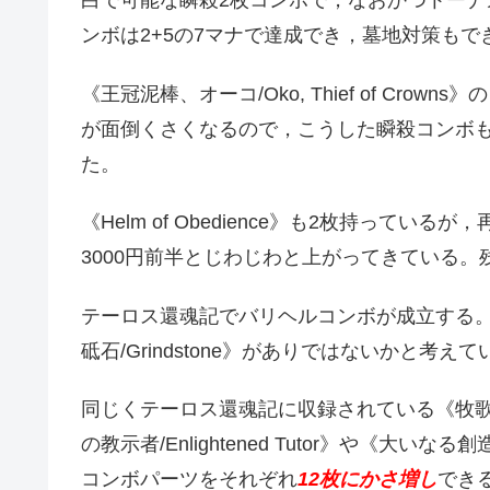
白で可能な瞬殺2枚コンボで，なおかつトー
ンボは2+5の7マナで達成でき，墓地対策も
《王冠泥棒、オーコ/Oko, Thief of Cr
が面倒くさくなるので，こうした瞬殺コンボ
た。
《Helm of Obedience》も2枚持って
3000円前半とじわじわと上がってきている
テーロス還魂記でバリヘルコンボが成立する
砥石/Grindstone》がありではないかと考えて
同じくテーロス還魂記に収録されている《牧歌的な教
の教示者/Enlightened Tutor》や《大いなる創造
コンボパーツをそれぞれ
12枚にかさ増し
でき