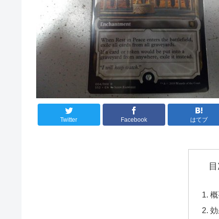
Twitter
Facebook
はてブ
目
概
効