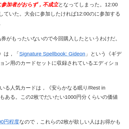
に参加者がおらず，不成立
となってしまった。12:00
立していた。大会に参加したければ12:00のに参加する
。
品券がもったいないので今回購入したというわけだ。
e》は，「
Signature Spellbook: Gideon
」という《ギデ
コレクション用のカードセットに収録されているエディショ
る人気カードは，《安らかなる眠り/Rest in
xile》もある。この2枚でだいたい1000円分くらいの価値
500円程度
なので，これらの2枚が欲しい人はお得かも