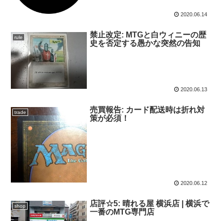
2020.06.14
禁止改定: MTGと白ウィニーの歴
rule
史を否定する愚かな突然の告知
2020.06.13
売買報告: カード配送時は折れ対
trade
策が必須！
2020.06.12
店評☆5: 晴れる屋 横浜店 | 横浜で
shop
一番のMTG専門店