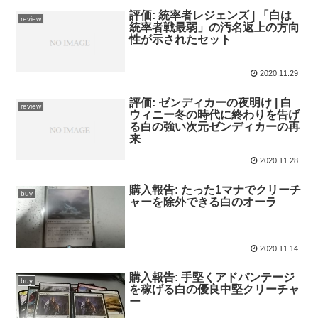
評価: 統率者レジェンズ | 「白は
review
統率者戦最弱」の汚名返上の方向
性が示されたセット
2020.11.29
評価: ゼンディカーの夜明け | 白
review
ウィニー冬の時代に終わりを告げ
る白の強い次元ゼンディカーの再
来
2020.11.28
購入報告: たった1マナでクリーチ
buy
ャーを除外できる白のオーラ
2020.11.14
購入報告: 手堅くアドバンテージ
buy
を稼げる白の優良中堅クリーチャ
ー