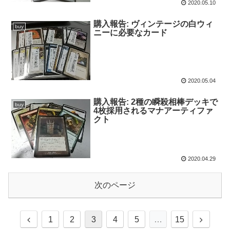
2020.05.10
購入報告: ヴィンテージの白ウィ
buy
ニーに必要なカード
2020.05.04
購入報告: 2種の瞬殺相棒デッキで
buy
4枚採用されるマナアーティファ
クト
2020.04.29
次のページ
1
2
3
4
5
…
15