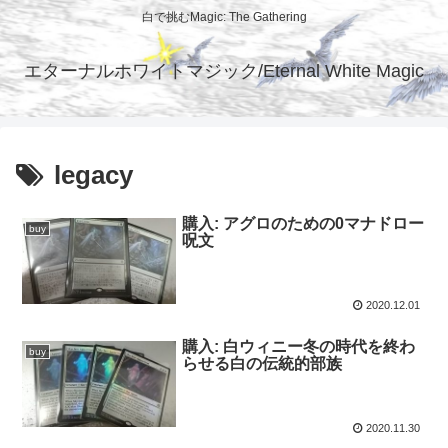
白で挑むMagic: The Gathering
エターナルホワイトマジック/Eternal White Magic
legacy
購入: アグロのための0マナドロー
buy
呪文
2020.12.01
購入: 白ウィニー冬の時代を終わ
buy
らせる白の伝統的部族
2020.11.30