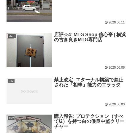
2020.06.11
店評☆4: MTG Shop 信心亭 | 横浜
shop
の古き良きMTG専門店
2020.06.08
禁止改定: エターナル構築で禁止
rule
された「相棒」能力のエラッタ
2020.06.03
購入報告: プロテクション（すべ
buy
て/2）を持つ白の優良中堅クリー
チャー