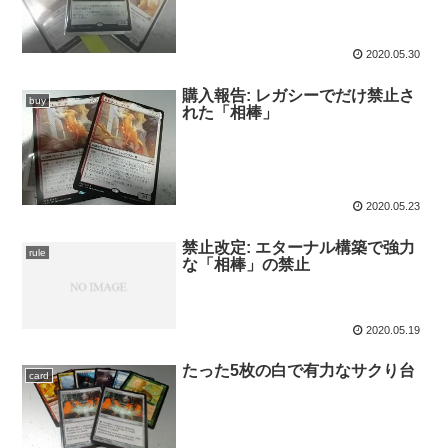
2020.05.30
購入報告: レガシーでだけ禁止さ
buy
れた「相棒」
2020.05.23
禁止改定: エターナル構築で強力
rule
な「相棒」の禁止
2020.05.19
たった5枚の白で有力なサクり台
card