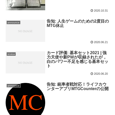
2020.10.31
告知: 人生ゲームのための2度目の
announce
MTG休止
2020.06.21
カード評価: 基本セット2021 | 強
review
力天使や新PWが収録されたが，
白のパワー不足を感じる基本セッ
ト
2020.06.20
告知: 統率者戦対応！ライフカウ
announce
ンターアプリMTGCounterの公開