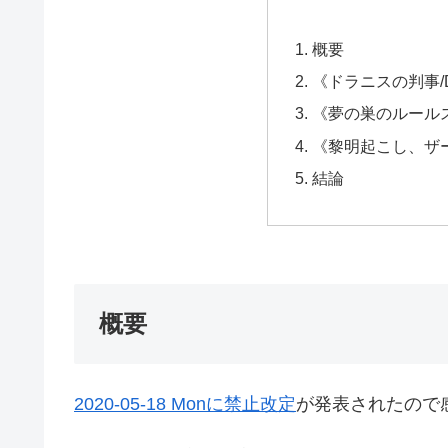
概要
《ドラニスの判事/Dran
《夢の巣のルールス/Lur
《黎明起こし、ザーダ/Z
結論
概要
2020-05-18 Monに禁止改定
が発表されたので