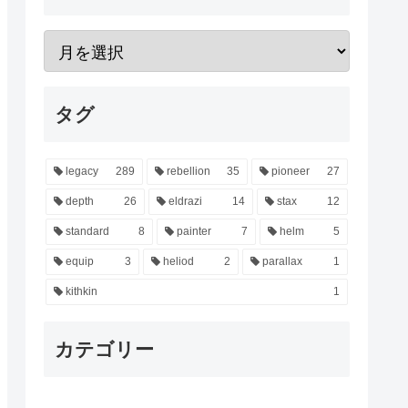
タグ
legacy
289
rebellion
35
pioneer
27
depth
26
eldrazi
14
stax
12
standard
8
painter
7
helm
5
equip
3
heliod
2
parallax
1
kithkin
1
カテゴリー