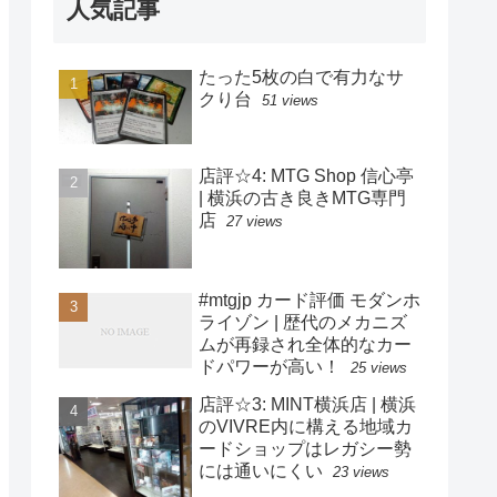
人気記事
たった5枚の白で有力なサ
クり台
51 views
店評☆4: MTG Shop 信心亭
| 横浜の古き良きMTG専門
店
27 views
#mtgjp カード評価 モダンホ
ライゾン | 歴代のメカニズ
ムが再録され全体的なカー
ドパワーが高い！
25 views
店評☆3: MINT横浜店 | 横浜
のVIVRE内に構える地域カ
ードショップはレガシー勢
には通いにくい
23 views