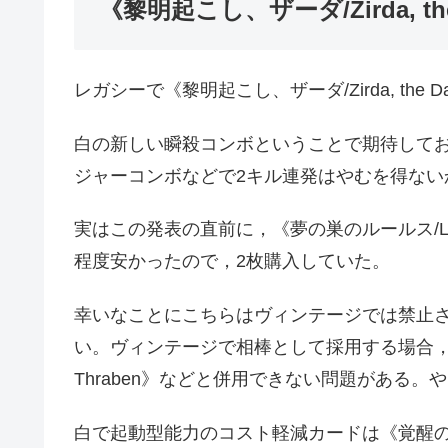
《黎明起こし、ザーダ/Zirda, the
レガシーで《黎明起こし、ザーダ/Zirda, the 
白の新しい瞬殺コンボということで期待して
ジャーコンボなどで2キル連発はやむを得ない
実はこの発表の直前に，《夢の巣のルールス/Lurrus
程度安かったので，2枚購入していた。
幸いなことにこちらはヴィンテージでは禁止
い。ヴィンテージで相棒として採用する場合，《スレイベ
Thraben》などと併用できない問題がある
白で起動型能力のコスト軽減カードは《覚醒の兜/Hel