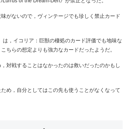
s of the Dream-Den》が禁止となった。
意味がないので，ヴィンテージでも珍しく禁止カード
eam-Den》は，イコリア：巨獣の棲処のカード評価でも地味な
，こちらの想定よりも強力なカードだったようだ。
め，対戦することはなかったのは救いだったのかもし
たため，自分としてはこの先も使うことがなくなって