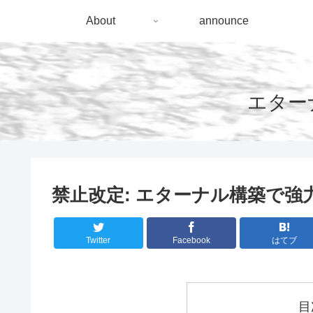
About
announce
エターナ
禁止改定: エターナル構築で強
Twitter
Facebook
はてブ
目