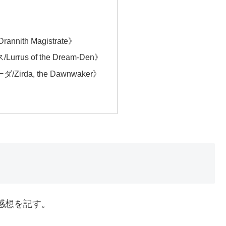
nith Magistrate》
rus of the Dream-Den》
irda, the Dawnwaker》
感想を記す。