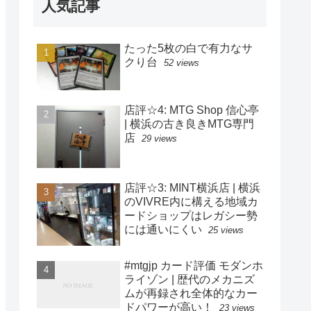
人気記事
たった5枚の白で有力なサ
クり台
52 views
店評☆4: MTG Shop 信心亭
| 横浜の古き良きMTG専門
店
29 views
店評☆3: MINT横浜店 | 横浜
のVIVRE内に構える地域カ
ードショップはレガシー勢
には通いにくい
25 views
#mtgjp カード評価 モダンホ
ライゾン | 歴代のメカニズ
ムが再録され全体的なカー
ドパワーが高い！
23 views