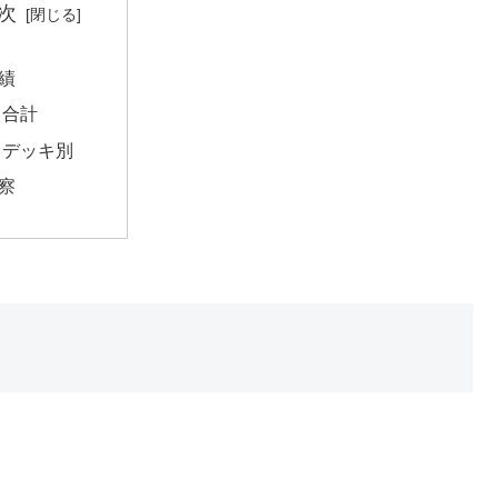
次
績
合計
デッキ別
察