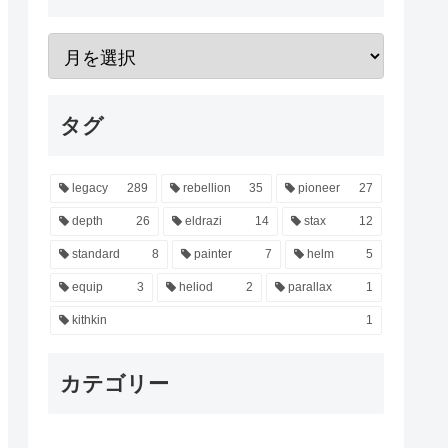
タグ
legacy
289
rebellion
35
pioneer
27
depth
26
eldrazi
14
stax
12
standard
8
painter
7
helm
5
equip
3
heliod
2
parallax
1
kithkin
1
カテゴリー