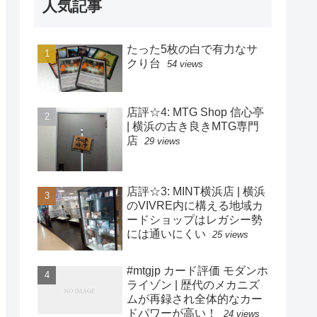
人気記事
たった5枚の白で有力なサ
クり台
54 views
店評☆4: MTG Shop 信心亭
| 横浜の古き良きMTG専門
店
29 views
店評☆3: MINT横浜店 | 横浜
のVIVRE内に構える地域カ
ードショップはレガシー勢
には通いにくい
25 views
#mtgjp カード評価 モダンホ
ライゾン | 歴代のメカニズ
ムが再録され全体的なカー
ドパワーが高い！
24 views