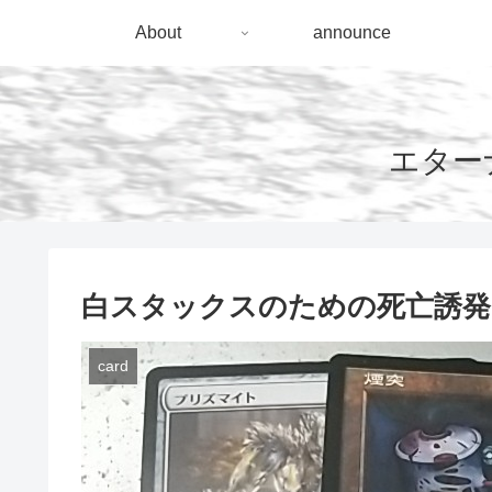
About
announce
エターナ
白スタックスのための死亡誘発
card