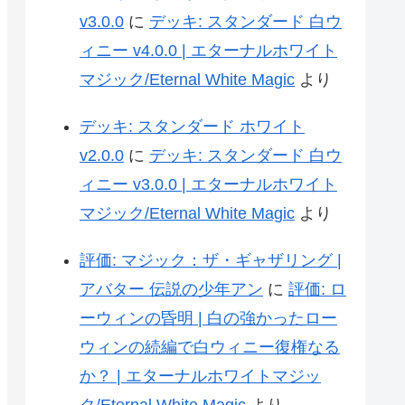
v3.0.0
に
デッキ: スタンダード 白ウ
ィニー v4.0.0 | エターナルホワイト
マジック/Eternal White Magic
より
デッキ: スタンダード ホワイト
v2.0.0
に
デッキ: スタンダード 白ウ
ィニー v3.0.0 | エターナルホワイト
マジック/Eternal White Magic
より
評価: マジック：ザ・ギャザリング |
平地(Plains)カードを１枚探し、それをタップ
アバター 伝説の少年アン
に
評価: ロ
ーウィンの昏明 | 白の強かったロー
ウィンの続編で白ウィニー復権なる
か？ | エターナルホワイトマジッ