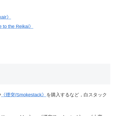
air》
o the Reikai》
や
《煙突/Smokestack》
を購入するなど，白スタック