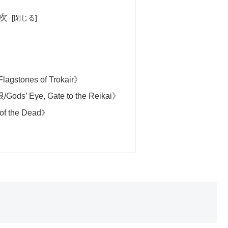
次
stones of Trokair》
’ Eye, Gate to the Reikai》
f the Dead》