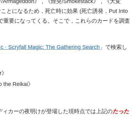
ageddon》，《煙突/Smokestack》，《大変
むことになるため，死亡時に効果 (死亡誘発，Put Into
ッキの特徴で重要になってくる。そこで，これらのカードを調査
r=c · Scryfall Magic: The Gathering Search
」で検索し
ir》
the Reikai》
ンディカーの夜明けが登場した現時点では上記の
たった