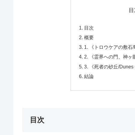
目
目次
概要
1. 《トロウケアの敷石/Flag
2. 《霊界への門、神ヶ眼/Gods
3. 《死者の砂丘/Dunes o
結論
目次