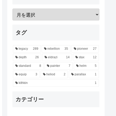
タグ
legacy
289
rebellion
35
pioneer
27
depth
26
eldrazi
14
stax
12
standard
8
painter
7
helm
5
equip
3
heliod
2
parallax
1
kithkin
1
カテゴリー