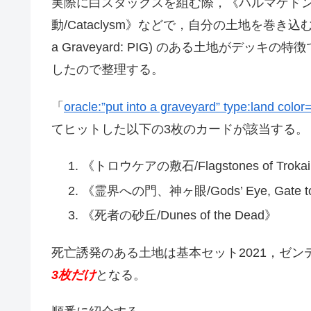
実際に白スタックスを組む際，《ハルマゲドン/Arm
動/Cataclysm》などで，自分の土地を巻き込
a Graveyard: PIG) のある土地がデ
したので整理する。
「
oracle:”put into a graveyard” type:land colo
てヒットした以下の3枚のカードが該当する。
《トロウケアの敷石/Flagstones of Troka
《霊界への門、神ヶ眼/Gods’ Eye, Gate to 
《死者の砂丘/Dunes of the Dead》
死亡誘発のある土地は基本セット2021，ゼ
3枚だけ
となる。