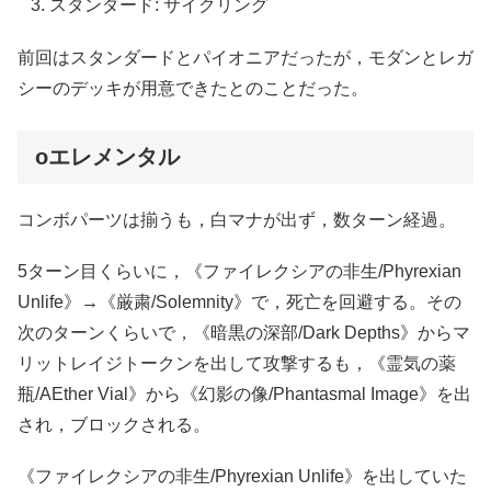
スタンダード: サイクリング
前回はスタンダードとパイオニアだったが，モダンとレガ
シーのデッキが用意できたとのことだった。
oエレメンタル
コンボパーツは揃うも，白マナが出ず，数ターン経過。
5ターン目くらいに，《ファイレクシアの非生/Phyrexian
Unlife》→《厳粛/Solemnity》で，死亡を回避する。その
次のターンくらいで，《暗黒の深部/Dark Depths》からマ
リットレイジトークンを出して攻撃するも，《霊気の薬
瓶/AEther Vial》から《幻影の像/Phantasmal Image》を出
され，ブロックされる。
《ファイレクシアの非生/Phyrexian Unlife》を出していた