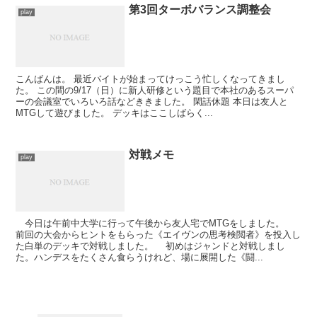
第3回ターボバランス調整会
play
こんばんは。 最近バイトが始まってけっこう忙しくなってきまし
た。 この間の9/17（日）に新人研修という題目で本社のあるスーパ
ーの会議室でいろいろ話などききました。 閑話休題 本日は友人と
MTGして遊びました。 デッキはここしばらく...
対戦メモ
play
今日は午前中大学に行って午後から友人宅でMTGをしました。
前回の大会からヒントをもらった《エイヴンの思考検閲者》を投入し
た白単のデッキで対戦しました。 初めはジャンドと対戦しまし
た。ハンデスをたくさん食らうけれど、場に展開した《闘...