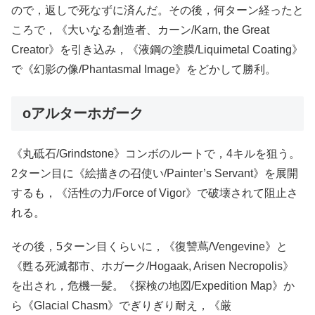
ので，返しで死なずに済んだ。その後，何ターン経ったと
ころで，《大いなる創造者、カーン/Karn, the Great
Creator》を引き込み，《液鋼の塗膜/Liquimetal Coating》
で《幻影の像/Phantasmal Image》をどかして勝利。
oアルターホガーク
《丸砥石/Grindstone》コンボのルートで，4キルを狙う。
2ターン目に《絵描きの召使い/Painter’s Servant》を展開
するも，《活性の力/Force of Vigor》で破壊されて阻止さ
れる。
その後，5ターン目くらいに，《復讐蔦/Vengevine》と
《甦る死滅都市、ホガーク/Hogaak, Arisen Necropolis》
を出され，危機一髪。《探検の地図/Expedition Map》か
ら《Glacial Chasm》でぎりぎり耐え，《厳