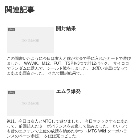
関連記事
開封結果
play
この間書いたように今日は友人と僕が大会で手に入れたカードで遊び
ました。 WWWK、M12、FUT、TSP各3つで計12パック。 サイコロ
でランダムに選んで、シールド戦をしました。 お互い赤黒になって
まあまあ面白かった。 それで開封結果で...
エムラ爆発
play
9/11。今日は友人とMTGして遊びました。 今日マジックするにあた
って、前回組んだターボバランスを改良して臨みました。 といって
も昔のエクテンで上位の成績を納めたやつ （MTG Wiki ターボバラ
ンスのページ参照） をほぼ完コピした...