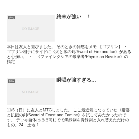
終末が強い…！
play
本日は友人と遊びました。 そのときの雑感をメモ 【ゴブリン】 ・
ゴブリン相手にサイドに《火と氷の剣/Sword of Fire and Ice》がある
と心強い。 ・ 《ファイレクシアの破棄者/Phyrexian Revoker》の
指定...
瞬唱が強すぎる…
play
11/6（日）に友人とMTGしました。 ここ最近気になっていた《饗宴
と飢餓の剣/Sword of Feast and Famine》を試してみたかったので
す。 デッキ自体はほぼ同じでで黒緑剣を青緑剣と入れ替えただけの
もの。24 土地 1...