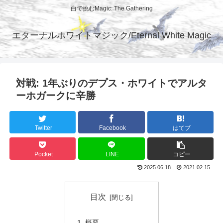
白で挑むMagic: The Gathering
エターナルホワイトマジック/Eternal White Magic
対戦: 1年ぶりのデプス・ホワイトでアルタ
ーホガークに辛勝
Twitter
Facebook
はてブ
Pocket
LINE
コピー
2025.06.18
2021.02.15
目次
概要